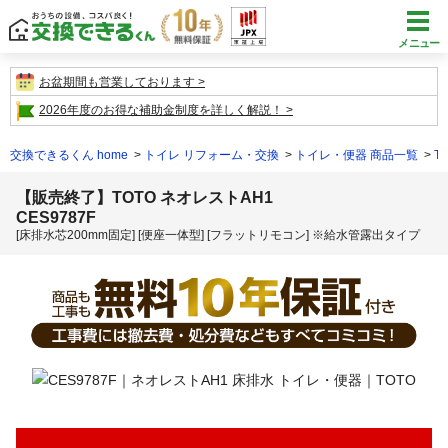
メニュー
お盆期間も営業しております
2026年度のお得な補助金制度を詳しく解説！
交換できるくん home
トイレ リフォーム・交換
トイレ・便器 商品一覧
T
【販売終了】TOTO ネオレストAH1
CES9787F
[床排水芯200mm固定] [便座一体型] [フラットリモコン] ※給水管露出タイプ