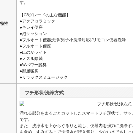
す。
【G8グレードの主な機能】
●アクアセラミック
特性
●キレイ便座
●泡クッション
●フルオート便器洗浄(男子小洗浄対応)/リモコン便器洗浄
●フルオート便座
●ほのかライト
●ノズル除菌
●Wパワー脱臭
●部屋暖房
●リラックスミュージック
フチ形状/洗浄方式
汚れる部分をまるごとカットしたスマートフチ形状で、サッ
です。
また、洗浄水を上からぐるりと流し、便器内を強力に洗浄す
を含め、すみずみまで洗浄水が行き渡り、少ない水でもしっ