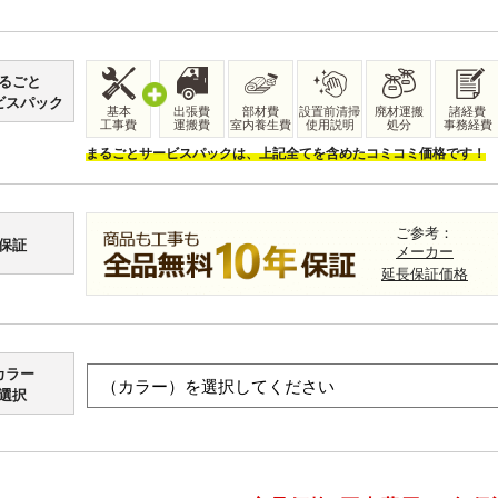
るごと
ビスパック
基本
出張費
部材費
設置前清掃
廃材運搬
諸経費
工事費
運搬費
室内養生費
使用説明
処分
事務経費
まるごとサービスパックは、上記全てを含めたコミコミ価格です！
ご参考：
保証
メーカー
延長保証価格
カラー
選択