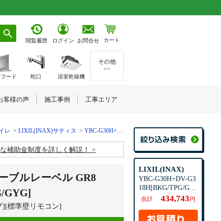
カート
お問合せ
閲覧履歴
ログイン
その他
>>
ジフード
蛇口
浴室乾燥機
お客様の声
施工事例
工事エリア
トイレ
LIXIL(INAX)サティス
YBC-G30H+DV-G318H[BKG/TPG/GYG]
お得な補助金制度を詳しく解説！
LIXIL(INAX)
ノーブルレーベル GR8
YBC-G30H+DV-G3
18H[BKG/TPG/GY
/GYG]
G]
434,743
合計
円
イプ][標準壁リモコン]