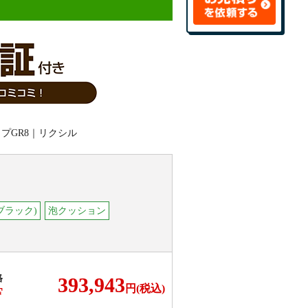
ブラック)
泡クッション
格
393,943
円(税込)
F