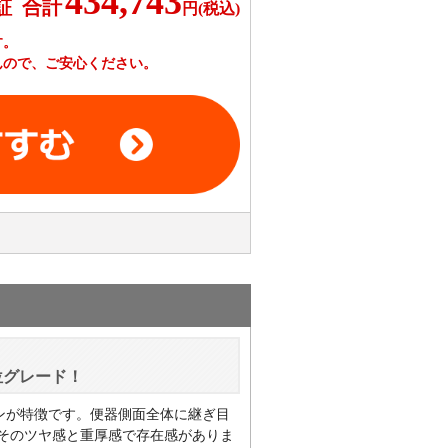
434,743
合計
証
円(税込)
す。
んので、ご安心ください。
位グレード！
ンが特徴です。便器側面全体に継ぎ目
そのツヤ感と重厚感で存在感がありま