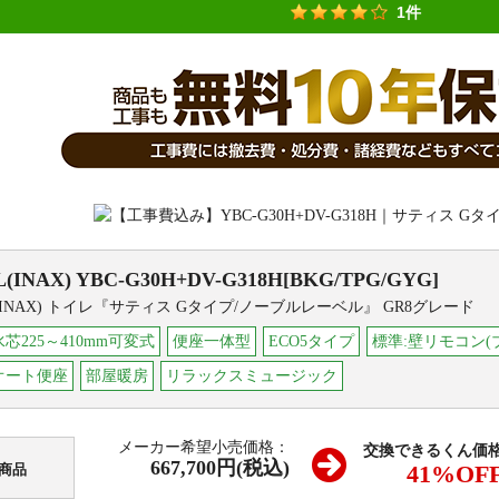
1件
L(INAX)
YBC-G30H+DV-G318H[BKG/TPG/GYG]
L(INAX) トイレ『サティス Gタイプ/ノーブルレーベル』 GR8グレード
芯225～410mm可変式
便座一体型
ECO5タイプ
標準:壁リモコン(
オート便座
部屋暖房
リラックスミュージック
メーカー希望小売価格：
交換できるくん価
667,700円(税込)
41
%OF
商品