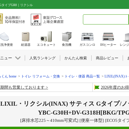
ス GタイプGR8｜リクシル
検索キーワード入力
水洗浄便座
給湯器
エコキュート
食洗機
ガスコンロ
IHヒーター
レン
ニュー
人気ランキング
かんたん検索
商品レビュー
くん home
トイレ リフォーム・交換
トイレ・便器 商品一覧
LIXIL(INAX)
盆期間も営業しております
2026年度の
LIXIL・リクシル(INAX) サティス Gタイプ/
YBC-G30H+DV-G318H[BKG/TPG
[床排水芯225～410mm可変式] [便座一体型] [ECO5タ