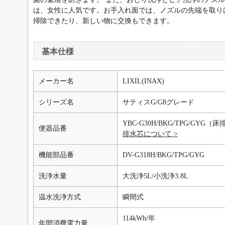
は、女性に人気です。お手入れ面では、ノズルの先端を取り
掃除できたり、新しい物に交換もできます。
基本仕様
メーカー名
LIXIL(INAX)
シリーズ名
サティスG/G8グレード
YBC-G30H/BKG/TPG/GYG（
便器品番
排水芯について
機能部品番
DV-G318H/BKG/TPG/GYG
洗浄水量
大洗浄5L/小洗浄3.8L
温水洗浄方式
瞬間式
114kWh/年
年間消費電力量