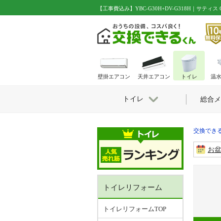
【工事費込み】YBC-G30H+DV-G318H｜サティ
壁掛エアコン
天井エアコン
トイレ
温
トイレ
総合メ
交換できる
お
トイレリフォーム
トイレリフォームTOP