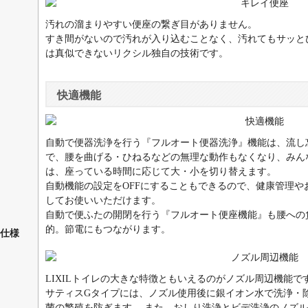
汚れの溜まりやすい便座の繋ぎ目がありません。
すき間がないので汚れが入り込むことなく、汚れてもサッと
は真似できないリクシル独自の技術です。
快適機能
自動で便器洗浄を行う『フルオート便器洗浄』機能は、流し
で、腰を曲げる・ひねるなどの無理な動作もなくなり、みん
は、座っている時間に応じて大・小を切り替えます。
自動機能の設定をOFFにすることもできるので、健康管理
してお使いいただけます。
自動で便ふたの開閉を行う『フルオート便座機能』も腰への
的。節電にもつながります。
仕様
LIXILトイレの大きな特徴ともいえるのがノズル周辺機能で
サティスGタイプには、ノズル使用後に銀イオン水で洗浄・
菌の繁殖を防ぎます。 また、おしり洗浄とビデ洗浄のノズ