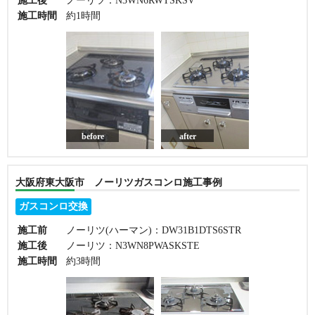
施工後
ノーリツ：N3WN6RWTSKSV
施工時間
約1時間
before
after
大阪府東大阪市 ノーリツガスコンロ施工事例
ガスコンロ交換
施工前
ノーリツ(ハーマン)：DW31B1DTS6STR
施工後
ノーリツ：N3WN8PWASKSTE
施工時間
約3時間