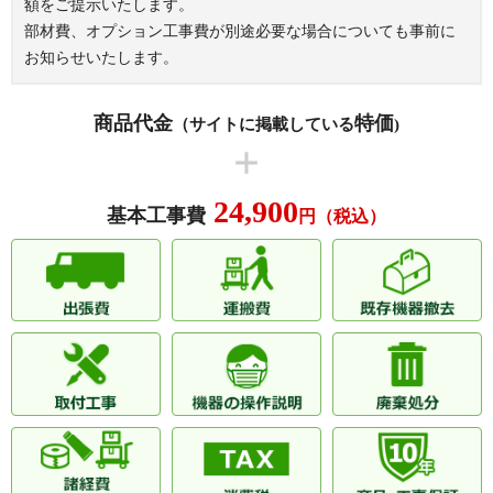
額をご提示いたします。
ライオンズ若江岩田ステーション
部材費、オプション工事費が別途必要な場合についても事前に
ルネ・セントエール中野
プラザ
お知らせいたします。
ルネセントエール
ローレルコート花園
ローレルコート八戸ノ里
ローレルスクエア八戸ノ里
商品代金
特価
（サイトに掲載している
)
※その他、多数の実績がございます。
24,900
基本工事費
円（税込）