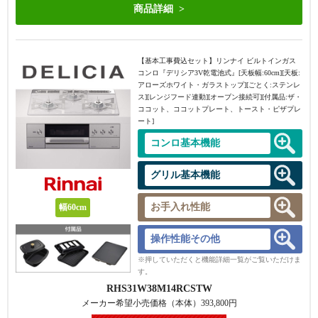
商品詳細
【基本工事費込セット】
リンナイ ビルトインガス
コンロ『デリシア3V乾電池式』[天板幅:60cm][天板:
アローズホワイト・ガラストップ][ごとく:ステンレ
ス][レンジフード連動][オーブン接続可][付属品:ザ・
ココット、ココットプレート、トースト・ピザプレ
ート]
コンロ基本機能
グリル基本機能
お手入れ性能
幅60cm
操作性能その他
※押していただくと機能詳細一覧がご覧いただけま
す。
RHS31W38M14RCSTW
メーカー希望小売価格（本体）
393,800
円