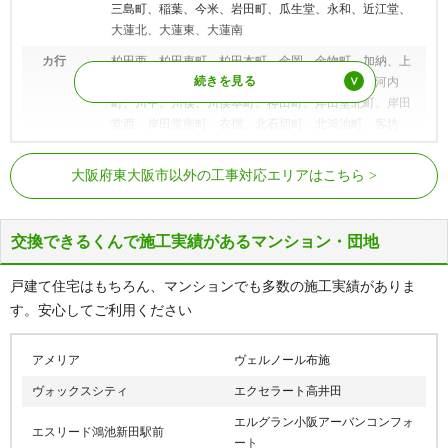
三島町、稲葉、今米、岩田町、瓜生堂、永和、近江堂、
大蓮北、大蓮東、大蓮南
カ行
柏田西、柏田東町、柏田本町、金岡、金物町、加納、上
石切町、上小阪、上四条町、上六万寺町、川田、河内
町、川中、川俣、川俣本町、神田町、岸田堂北町、岸田
堂西、岸田堂南町、衣摺、北石切町、北鴻池町、客坊
町、喜里川町、日下町、楠根、源氏ケ丘、鴻池町、鴻池
JR片町線（学研都市線）
徳庵駅、鴻池新田駅
徳庵町、鴻池本町、鴻池元町、小阪、小阪本町、五条
大阪府東大阪市以外の工事対応エリアはこちら
町、寿町、古箕輪、小若江
高井田中央駅、JR河内永和駅、JR俊
JRおおさか東線
徳道駅、JR長瀬駅、衣摺加美北駅
サ行
桜町、三ノ瀬、新喜多、四条町、七軒家、渋川町、島之
内、下小阪、下六万寺町、俊徳町、昭和町、新池島町、
交換できるくんで施工実績があるマンション・団地
布施駅、河内永和駅、河内小阪駅、八
新上小阪、新家、新家中町、新家西町、新家東町、新鴻
戸ノ里駅、若江岩田駅、河内花園駅、
近鉄奈良線
池町、新庄、新庄西、新庄東、新庄南、新町、末広町、
東花園駅、瓢箪山駅、枚岡駅、額田
戸建て住宅はもちろん、マンションでも多数の施工実績がありま
角田、善根寺町
駅、石切駅
す。安心してご利用ください
タ行
太平寺、高井田、高井田中、高井田西、高井田本通、高
近鉄大阪線
布施駅、俊徳道駅、長瀬駅、弥刀駅
井田元町、鷹殿町、宝町、立花町、玉串町西、玉串町
アメリア
ヴェルノール布施
近鉄けいはんな線
長田駅、荒本駅、吉田駅、新石切駅
東、玉串元町、長栄寺、長堂、寺前町、徳庵本町、友
ヴォックスシティ
エクセラート高井田
井、豊浦町、鳥居町
大阪メトロ中央線
高井田駅、長田駅
エルグラン小阪アーバンコンフォ
ナ行
中石切町、中鴻池町、中小阪、中新開、長瀬町、長田、
エスリード鴻池新田駅前
ート
長田内介、長田中、長田西、長田東、中野、中野南、南