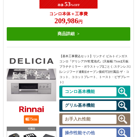
53
本体
%OFF
コンロ本体＋工事費
209,986
円
商品詳細
【基本工事費込セット】
リンナイ ビルトインガス
コンロ『デリシア3V乾電池式』[天板幅:75cm][天板:
プラチナミラー・ガラストップ][ごとく:ステンレス]
[レンジフード連動][オーブン接続可][付属品:ザ・コ
コット、ココットプレート、トースト・ピザプレー
ト]
コンロ基本機能
グリル基本機能
お手入れ性能
幅75cm
操作性能その他