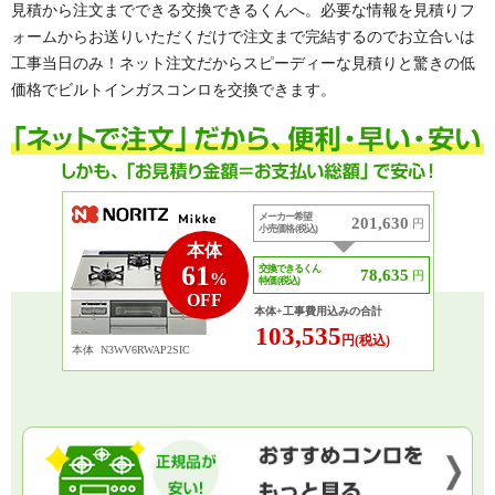
見積から注文までできる交換できるくんへ。必要な情報を見積りフ
ォームからお送りいただくだけで注文まで完結するのでお立合いは
工事当日のみ！ネット注文だからスピーディーな見積りと驚きの低
価格でビルトインガスコンロを交換できます。
メーカー希望
201,630
円
小売価格 (税込)
本体
61
交換できるくん
78,635
円
%
特価 (税込)
OFF
本体+工事費用込みの合計
103,535
円(税込)
本体
N3WV6RWAP2SIC