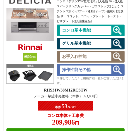
コンロ『デリシア3V乾電池式』[天板幅:60cm][天板:
スパークリングカッパー・ガラストップ][ごとく:ス
テンレス][レンジフード連動][オーブン接続可][付属
品:ザ・ココット、ココットプレート、トースト・
ピザプレート][受注生産品]
コンロ基本機能
グリル基本機能
お手入れ性能
幅60cm
操作性能その他
※押していただくと機能詳細一覧がご覧いただけま
す。
RHS31W38M12RCSTW
メーカー希望小売価格（本体）
393,800
円
53
本体
%OFF
コンロ本体＋工事費
209,986
円