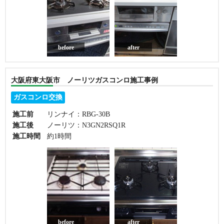
before
after
大阪府東大阪市 ノーリツガスコンロ施工事例
ガスコンロ交換
施工前
リンナイ：RBG-30B
施工後
ノーリツ：N3GN2RSQ1R
施工時間
約1時間
before
after