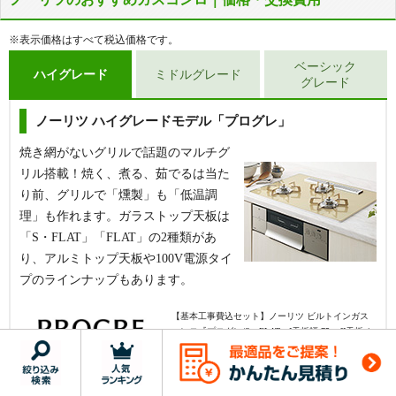
落ち着きのある上品な4色の天板展開が男
リンナイのベーシックモデルは天板カラー
性、女性問わず人気のリッセ。ダブル高火
が豊富な「マイトーン」、ホーロー天板と
※表示価格はすべて税込価格です。
力やスモークオフ、オートグリルといった
シンプルな機能が人気の「メタルトッ
ベーシック
便利な機能が標準搭載されており、さら
プ」、水無し両面焼きが搭載された「セン
ハイグレード
ミドルグレード
グレード
に、グリル庫内の汚れを防ぐココットプレ
ス」がおすすめです。
ートが付属しているので、お手入れ性能が
ノーリツ ハイグレードモデル「プログレ」
【基本工事費込セット】
リンナイ ビルトインガスコン
高いのも魅力。
ロ『マイトーン』[天板幅:60cm][天板:サクラグレージ
焼き網がないグリルで話題のマルチグ
ュ・パールクリスタル][ごとく:ホーロー][レンジフード
【基本工事費込セット】
リンナイ ビルトインガスコン
リル搭載！焼く、煮る、茹でるは当た
連動なし][オーブン接続可][付属品:ココットプレート]
ロ『リッセ』[天板幅:60cm][天板:サテンシルバー・ガ
り前、グリルで「燻製」も「低温調
コンロ基本機能
ラストップ][ごとく:ホーロー][レンジフード連動][オー
理」も作れます。ガラストップ天板は
ブン接続可][付属品:ココットプレート]
幅60cm
「S・FLAT」「FLAT」の2種類があ
グリル基本機能
コンロ基本機能
り、アルミトップ天板や100V電源タイ
幅60cm
お手入れ性能
プのラインナップもあります。
グリル基本機能
【基本工事費込セット】
ノーリツ ビルトインガス
操作性能その他
お手入れ性能
コンロ『プログレ/S・FLAT』[天板幅:75cm][天板:シ
※押していただくと機能詳細一覧がご覧いただけま
ャンパンゴールドガラストップ][ごとく:ステンレス]
す。
操作性能その他
[レンジフード連動][オーブン接続不可][付属品:波型
プレートパンLグラネ、キャセロールL]
RS31W35P43DGAVW
※押していただくと機能詳細一覧がご覧いただけま