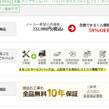
:60cm
天板:ティアラシルバー・ハイパーガラスコート
ごとく:ホー
ブン接続不可
メーカー希望小売価格：
交換できるくん価
232,980円(税込)
59
%OF
商品
るごと
ビスパック
基本
出張費
部材費
設置前清掃
廃材運搬
諸経費
工事費
運搬費
室内養生費
使用説明
処分
事務経費
まるごとサービスパックは、上記全てを含めたコミコミ価格です！
ご参考：
保証
メーカー
延長保証価格