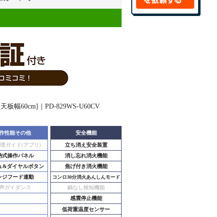
作性能その他
安全機能
理ガイド(アプリ)
立ち消え安全装置
納式操作パネル
消し忘れ消火機能
ュ&ダイヤルボタン
焦げ付き消火機能
ンジフード連動
コンロ30分消火あんしんモード
声ガイダンス
鍋なし検知機能
感震停止機能
低荷重温度センサー