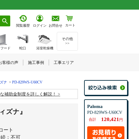
カート
お問合せ
閲覧履歴
ログイン
その他
>>
ジフード
蛇口
浴室乾燥機
お客様の声
施工事例
工事エリア
ィズナ
PD-829WS-U60CV
お得な補助金制度を詳しく解説！
Paloma
ィズナ』
PD-829WS-U60CV
120,421
合計
円
コート
接続：不可