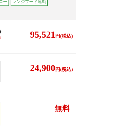
ロー
レンジフード連動
格
95,521
円(税込)
F
24,900
円(税込)
無料