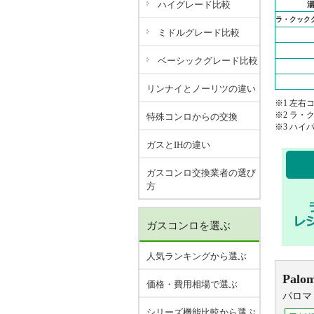
ハイグレード比較
ラ・クック
ミドルグレード比較
ベーシックグレード比較
リンナイとノーリツの違い
※1 左右
※2 ラ
特殊コンロからの交換
※3 ハ
ガスとIHの違い
ガスコンロ交換業者の選び
方
ガスコンロを選ぶ
人気ランキングから選ぶ
Palo
価格・費用相場で選ぶ
パロマ
シリーズ機能比較から選ぶ