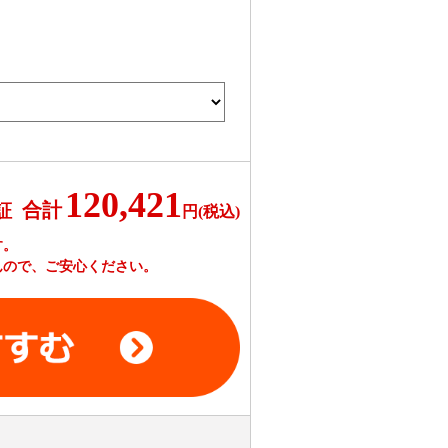
120,421
合計
証
円(税込)
す。
んので、ご安心ください。