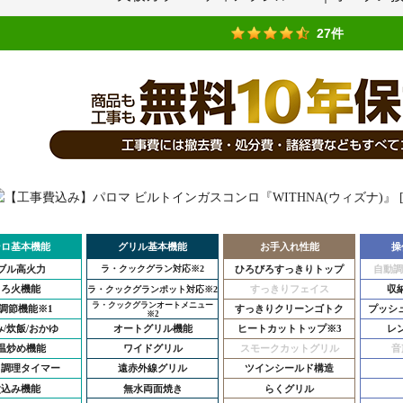
27件
ンロ基本機能
グリル基本機能
お手入れ性能
操
ブル高火力
ひろびろすっきりトップ
自動調
ラ・クックグラン対応
※2
とろ火機能
すっきりフェイス
収
ラ・クックグランポット対応
※2
ラ・クックグランオートメニュー
調節機能
※1
すっきりクリーンゴトク
プッシ
※2
/炊飯/おかゆ
オートグリル機能
ヒートカットトップ
※3
レ
温炒め機能
ワイドグリル
スモークカットグリル
音
ロ調理タイマー
遠赤外線グリル
ツインシールド構造
煮込み機能
無水両面焼き
らくグリル