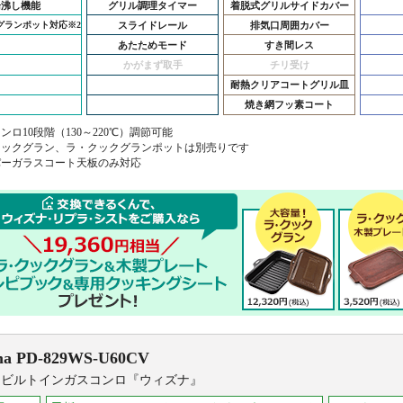
湯沸し機能
グリル調理タイマー
着脱式グリルサイドカバー
スライドレール
排気口周囲カバー
グランポット対応
※2
あたためモード
すき間レス
かがまず取手
チリ受け
耐熱クリアコートグリル皿
焼き網フッ素コート
コンロ10段階（130～220℃）調節可能
・クックグラン、ラ・クックグランポットは別売りです
イパーガラスコート天板のみ対応
ma
PD-829WS-U60CV
 ビルトインガスコンロ『ウィズナ』