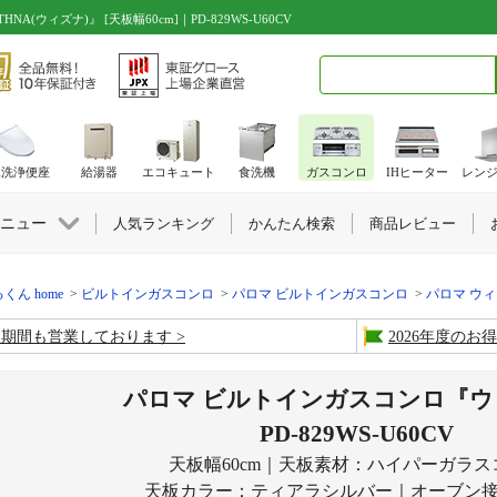
ウィズナ)』 [天板幅60cm]｜PD-829WS-U60CV
検索キーワード入力
水洗浄便座
給湯器
エコキュート
食洗機
ガスコンロ
IHヒーター
レン
ニュー
人気ランキング
かんたん検索
商品レビュー
くん home
ビルトインガスコンロ
パロマ ビルトインガスコンロ
パロマ ウ
盆期間も営業しております
2026年度の
パロマ ビルトインガスコンロ『ウ
PD-829WS-U60CV
天板幅60cm｜天板素材：ハイパーガラス
天板カラー：ティアラシルバー｜オーブン