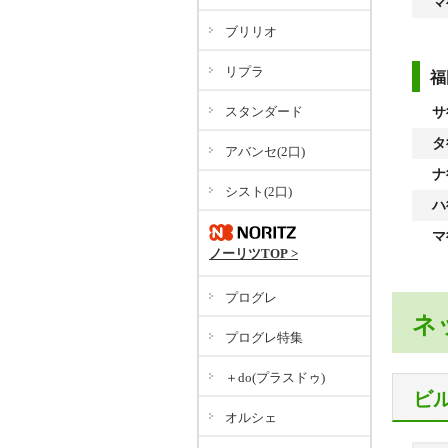
マ
ブリリオ
リプラ
福
スタンダード
サ
タ
アバンセ(2口)
ナ
シスト(2口)
ハ
マ
ノーリツTOP >
プログレ
ネ
プログレ特集
＋do(プラスドゥ)
ビ
オルシェ