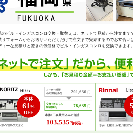
県のビルトインガスコンロ交換・取替えは、ネットで見積から注文まで
積りフォームからお送りいただくだけで注文まで完結するのでお立合い
ディーな見積りと驚きの低価格でビルトインガスコンロを交換できます
メーカー希望
201,630
円
小売価格 (税込)
本体
61
交換できるくん
78,635
%
円
特価 (税込)
OFF
本体+工事費用込みの合計
103,535
円(税込)
N3WV6RWAP2SIC
本体
RHS31W42J4RSTW