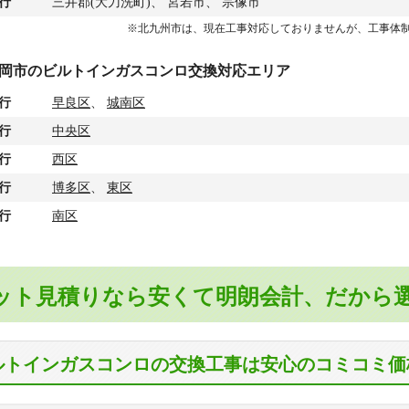
行
三井郡(大刀洗町)、 宮若市、 宗像市
※北九州市は、現在工事対応しておりませんが、工事体
岡市のビルトインガスコンロ交換対応エリア
行
早良区
、
城南区
行
中央区
行
西区
行
博多区
、
東区
行
南区
ット見積りなら安くて明朗会計、だから
ルトインガスコンロの交換工事は安心のコミコミ