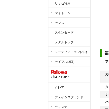
リッセ特集
マイトーン
センス
スタンダード
メタルトップ
ユーディア・エフ(2口)
福
セイフル(2口)
ア
カ
パロマTOP >
タ
クレア
ナ
フェイシスグランド
ハ
ウィズナ