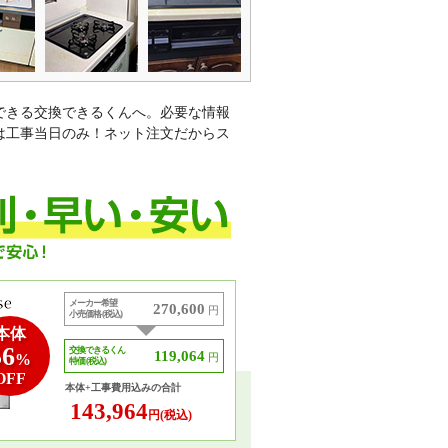
できる交換できるくんへ。必要な情報
は工事当日のみ！ネット注文だからス
。
メーカー希望
270,600
円
小売価格 (税込)
本体
56
交換できるくん
119,064
%
円
特価 (税込)
OFF
本体+工事費用込みの合計
143,964
円(税込)