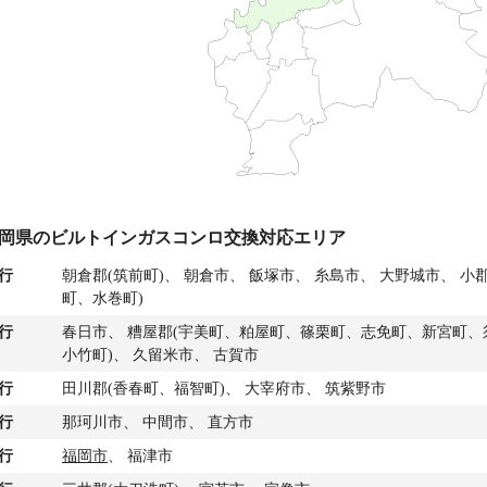
岡県のビルトインガスコンロ交換対応エリア
行
朝倉郡(筑前町)、 朝倉市、 飯塚市、 糸島市、 大野城市、 
町、水巻町)
行
春日市、 糟屋郡(宇美町、粕屋町、篠栗町、志免町、新宮町、
小竹町)、 久留米市、 古賀市
行
田川郡(香春町、福智町)、 大宰府市、 筑紫野市
行
那珂川市、 中間市、 直方市
行
福岡市
、 福津市