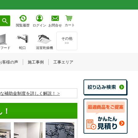
カート
お問合せ
閲覧履歴
ログイン
その他
>>
ジフード
蛇口
浴室乾燥機
お客様の声
施工事例
工事エリア
お得な補助金制度を詳しく解説！
ん！