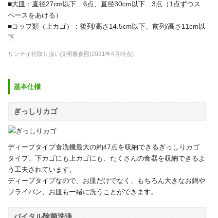
■大皿：直径27cm以下…6点、直径30cm以下…3点（1点ずつス
ペースをあける）
■コップ類（上カゴ）：後列/高さ14.5cm以下、前列/高さ11cm以
下
リンナイ社取り扱い説明書参照(2021年4月時点)
基本仕様
ぎっしりカゴ
ディープタイプ食洗機最大の約47点を収納できるぎっしりカゴ
タイプ。下カゴにも上カゴにも、たくさんの食器を収納できるよ
う工夫されています。
ディープタイプなので、お皿だけでなく、もちろん大きなお鍋や
フライパン、お皿も一緒に洗うことができます。
バイタル除菌洗浄