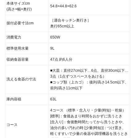
本体サイズcm
54.8×44.8×62.6
(高さ×幅×奥行)
［適合キッチン奥行き］
据付必要寸法cm
奥行65cm以上
消費電力
650W
標準使用水量
9L
収納食器容量
47点 約6人分
■大皿：直径27cm以下…6点、直径30cm以下…
3点（1点ずつスペースをあける）
洗える食器の寸法
■コップ類（上カゴ）：後列/高さ14.5cm以下、
前列/高さ11cm以下
庫内容積
63L
4コース （標準・念入り・少量(時短)・乾燥）
[標準]：食後あまり時間をおかずに洗うとき
[念入り]：食後数時間たってから洗うときや、
コース
油分の多い汚れの時
[少量(時短)]：つけ置き、
軽くすすいで少量の食器や調理機器を洗うとき