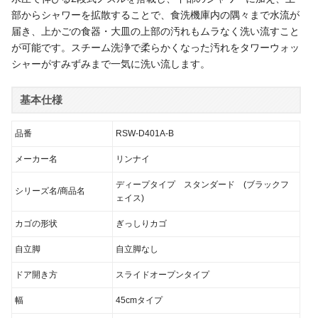
部からシャワーを拡散することで、食洗機庫内の隅々まで水流が
届き、上かごの食器・大皿の上部の汚れもムラなく洗い流すこと
が可能です。スチーム洗浄で柔らかくなった汚れをタワーウォッ
シャーがすみずみまで一気に洗い流します。
基本仕様
品番
RSW-D401A-B
メーカー名
リンナイ
ディープタイプ スタンダード (ブラックフ
シリーズ名/商品名
ェイス)
カゴの形状
ぎっしりカゴ
自立脚
自立脚なし
ドア開き方
スライドオープンタイプ
幅
45cmタイプ