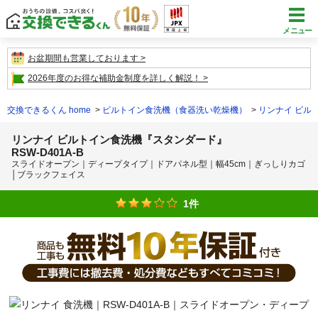
メニュー
お盆期間も営業しております
2026年度のお得な補助金制度を詳しく解説！
交換できるくん home
ビルトイン食洗機（食器洗い乾燥機）
リンナイ ビル
リンナイ ビルトイン食洗機『スタンダード』
RSW-D401A-B
スライドオープン｜ディープタイプ｜ドアパネル型｜幅45cm｜ぎっしりカゴ
│ブラックフェイス
1件