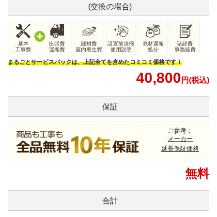
(交換の場合)
基本
出張費
部材費
設置前清掃
廃材運搬
諸経費
工事費
運搬費
室内養生費
使用説明
処分
事務経費
まるごとサービスパックは、上記全てを含めたコミコミ価格です！
40,800
円(税込)
保証
ご参考：
メーカー
延長保証価格
無料
合計