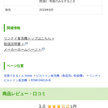
[乾燥]：乾燥のみをするとき
発売
2019年8月
関連情報
リンナイ食洗機トップはこちら
取扱説明書
メーカーホームページ
ページ位置
交換できるくん home
ビルトイン食洗機（食器洗い乾燥機）
リンナイ
ビルトイン食洗機
RSW-D401A-B
商品レビュー・口コミ
3.0
1件