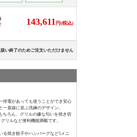
格
143,611
円(税込)
F
取扱い終了のためご注文いただけません
一停電があっても使うことができ安心
と一直線に並ぶ洗練のデザイン。
もちろん、グリルの嫌な匂いを焼き切
ドグリルなど便利機能満載です。
いる焼き餃子やハンバーグなど5メニ