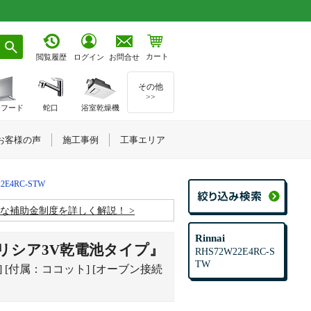
カート
お問合せ
閲覧履歴
ログイン
その他
>>
ジフード
蛇口
浴室乾燥機
お客様の声
施工事例
工事エリア
2E4RC-STW
お得な補助金制度を詳しく解説！
Rinnai
リシア3V乾電池タイプ』
RHS72W22E4RC-S
TW
] [付属：ココット] [オーブン接続