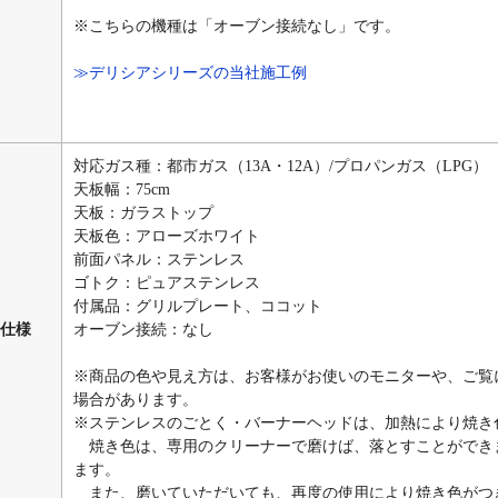
※こちらの機種は「オーブン接続なし」です。
≫デリシアシリーズの当社施工例
対応ガス種：都市ガス（13A・12A）/プロパンガス（LPG）
天板幅：75cm
天板：ガラストップ
天板色：アローズホワイト
前面パネル：ステンレス
ゴトク：ピュアステンレス
付属品：グリルプレート、ココット
仕様
オーブン接続：なし
※商品の色や見え方は、お客様がお使いのモニターや、ご覧
場合があります。
※ステンレスのごとく・バーナーヘッドは、加熱により焼き
焼き色は、専用のクリーナーで磨けば、落とすことができ
ます。
また、磨いていただいても、再度の使用により焼き色がつ