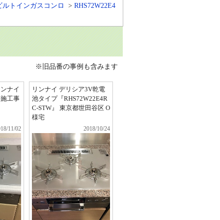
ビルトインガスコンロ
RHS72W22E4
※旧品番の事例も含みます
リンナイ
リンナイ デリシア3V乾電
の施工事
池タイプ『RHS72W22E4R
C-STW』 東京都世田谷区 O
様宅
18/11/02
2018/10/24