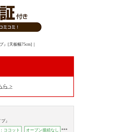
。
ちら
イプ』
：ココット
オーブン接続なし
***