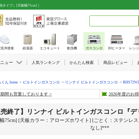
タイプ』[天板幅75cm]｜
検索キーワード入力
水洗浄便座
給湯器
エコキュート
食洗機
ガスコンロ
IHヒーター
レン
ニュー
人気ランキング
かんたん検索
商品レビュー
くん home
ビルトインガスコンロ
リンナイ ビルトインガスコンロ
RHS72W2
盆期間も営業しております
2026年度の
販売終了】リンナイ ビルトインガスコンロ『デ
板幅75cm] [天板カラー：アローズホワイト] [ごとく：ステンレス
なし]***