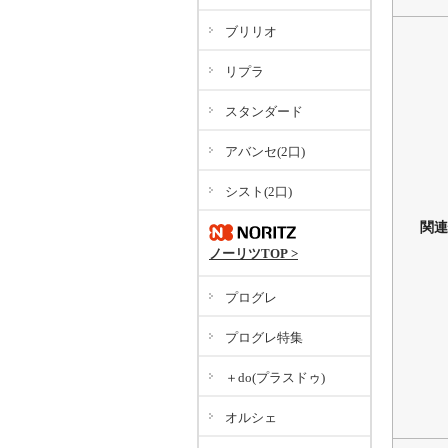
ブリリオ
リプラ
スタンダード
アバンセ(2口)
シスト(2口)
関連
ノーリツTOP >
プログレ
プログレ特集
＋do(プラスドゥ)
オルシェ