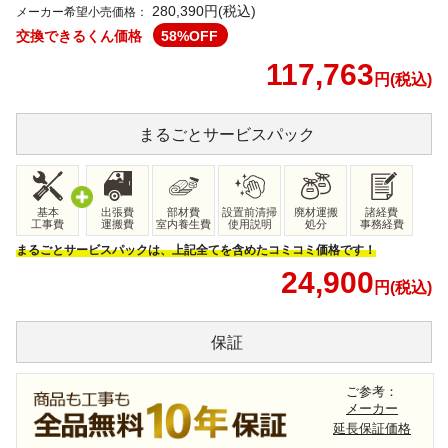
280,390円(税込)
メーカー希望小売価格：
交換できるくん価格
58
%OFF
117,763
円(税込)
まるごと
サービスパック
基本
出張費
部材費
設置前清掃
廃材運搬
諸経費
工事費
運搬費
室内養生費
使用説明
処分
事務経費
まるごとサービスパックは、上記全てを含めたコミコミ価格です！
24,900
円(税込)
保証
ご参考：
メーカー
延長保証価格