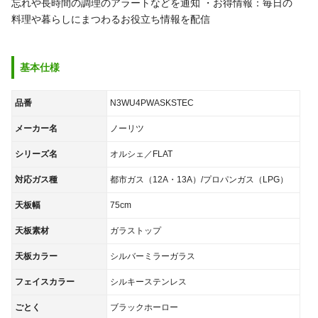
忘れや長時間の調理のアラートなどを通知
・お得情報：毎日の
料理や暮らしにまつわるお役立ち情報を配信
基本仕様
品番
N3WU4PWASKSTEC
メーカー名
ノーリツ
シリーズ名
オルシェ／FLAT
対応ガス種
都市ガス（12A・13A）/プロパンガス（LPG）
天板幅
75cm
天板素材
ガラストップ
天板カラー
シルバーミラーガラス
フェイスカラー
シルキーステンレス
ごとく
ブラックホーロー