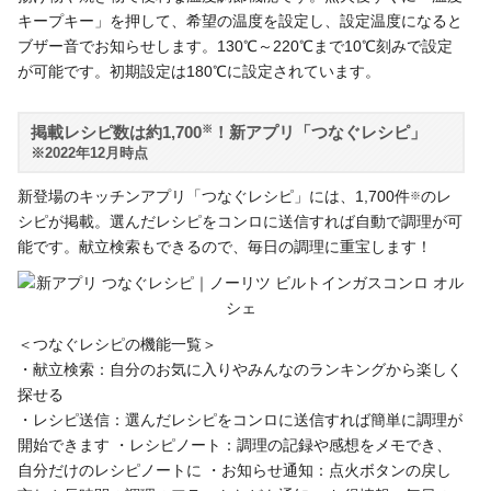
キープキー」を押して、希望の温度を設定し、設定温度になると
ブザー音でお知らせします。130℃～220℃まで10℃刻みで設定
が可能です。初期設定は180℃に設定されています。
掲載レシピ数は約1,700
※
！新アプリ「つなぐレシピ」
※2022年12月時点
新登場のキッチンアプリ「つなぐレシピ」には、1,700件
のレ
※
シピが掲載。選んだレシピをコンロに送信すれば自動で調理が可
能です。献立検索もできるので、毎日の調理に重宝します！
＜つなぐレシピの機能一覧＞
・献立検索：自分のお気に入りやみんなのランキングから楽しく
探せる
・レシピ送信：選んだレシピをコンロに送信すれば簡単に調理が
開始できます
・レシピノート：調理の記録や感想をメモでき、
自分だけのレシピノートに
・お知らせ通知：点火ボタンの戻し