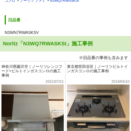
コンロ
ノーリツ ファミ
N3WQ7RWASKSI
旧品番
N3WN7RWASKSV
Noritz「N3WQ7RWASKSI」施工事例
※旧品番の事例も含みます
神奈川県藤沢市｜ノーリツレンジフ
東京都世田谷区｜ノーリツビルトイ
ード+ビルトインガスコンロの施工
ンガスコンロの施工事例
事例
2021/07/21
2019/04/10