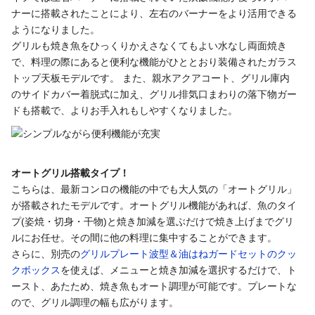
ナーに搭載されたことにより、左右のバーナーをより活用できる
ようになりました。
グリルも焼き魚をひっくりかえさなくてもよい水なし両面焼き
で、料理の際にあると便利な機能がひととおり装備されたガラス
トップ天板モデルです。
また、親水アクアコート、グリル庫内
のサイドカバー着脱式に加え、グリル排気口まわりの落下物ガー
ドも搭載で、よりお手入れもしやすくなりました。
オートグリル搭載タイプ！
こちらは、最新コンロの機能の中でも大人気の「オートグリル」
が搭載されたモデルです。オートグリル機能があれば、魚のタイ
プ(姿焼・切身・干物)と焼き加減を選ぶだけで焼き上げまでグリ
ルにお任せ。その間に他の料理に集中することができます。
さらに、別売の
グリルプレート波型＆油はねガードセットのクッ
クボックス
を使えば、メニューと焼き加減を選択するだけで、ト
ースト、あたため、焼き魚もオート調理が可能です。プレートな
ので、グリル調理の幅も広がります。