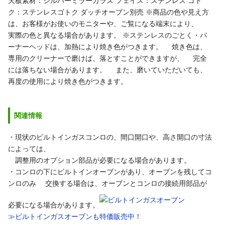
天板素材：シルバーミラーガラス
フェイス：ステンレス
ゴト
ク：ステンレスゴトク
ダッチオーブン別売
※商品の色や見え方
は、お客様がお使いのモニターや、ご覧になる端末により、
実際の色と異なる場合があります。
※ステンレスのごとく・バ
ーナーヘッドは、加熱により焼き色がつきます。
焼き色は、
専用のクリーナーで磨けば、落とすことができますが、
完全
には落ちない場合があります。
また、磨いていただいても、
再度の使用により焼き色がつきます。
関連情報
・現状のビルトインガスコンロの、間口開口や、高さ開口の寸法
によっては、
調整用のオプション部品が必要になる場合があります。
・コンロの下にビルトインオーブンがあり、オーブンを残してコ
ンロのみ
交換する場合は、オーブンとコンロの接続用部品が
必要になる場合があります。
≫ビルトインガスオーブンも特価販売中！