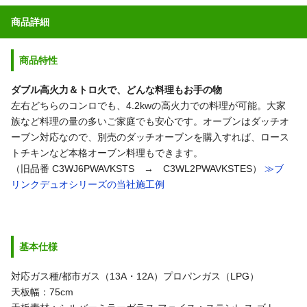
商品詳細
商品特性
ダブル高火力＆トロ火で、どんな料理もお手の物
左右どちらのコンロでも、4.2kwの高火力での料理が可能。大家
族など料理の量の多いご家庭でも安心です。オーブンはダッチオ
ーブン対応なので、別売のダッチオーブンを購入すれば、ロース
トチキンなど本格オーブン料理もできます。
（旧品番 C3WJ6PWAVKSTS → C3WL2PWAVKSTES）
≫ブ
リンクデュオシリーズの当社施工例
基本仕様
対応ガス種/都市ガス（13A・12A）プロパンガス（LPG）
天板幅：75cm