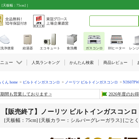
天板幅：75cm]｜
検索キーワード入力
水洗浄便座
給湯器
エコキュート
食洗機
ガスコンロ
IHヒーター
レン
ニュー
人気ランキング
かんたん検索
商品レビュー
くん home
ビルトインガスコンロ
ノーリツ ビルトインガスコンロ
N3S07PW
盆期間も営業しております
2026年度の
【販売終了】ノーリツ ビルトインガスコン
[天板幅：75cm] [天板カラー：シルバーグレーガラス] [ご