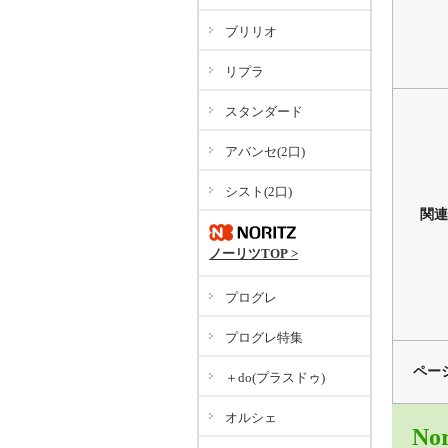
ブリリオ
リプラ
スタンダード
アバンセ(2口)
シスト(2口)
関連
ノーリツTOP >
プログレ
プログレ特集
ペー
＋do(プラスドゥ)
オルシェ
No