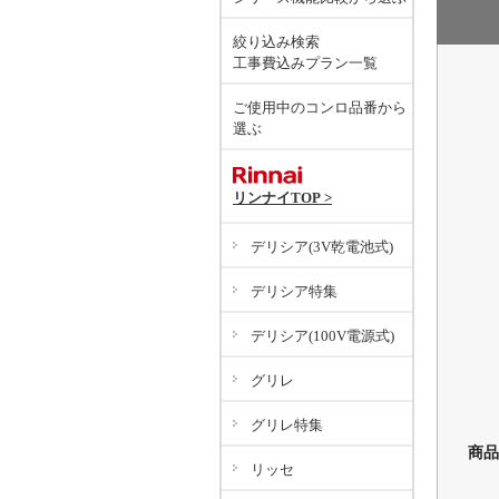
絞り込み検索
工事費込みプラン一覧
ご使用中のコンロ品番から
選ぶ
リンナイTOP >
デリシア(3V乾電池式)
デリシア特集
デリシア(100V電源式)
グリレ
グリレ特集
商品
リッセ