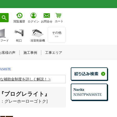
カート
お問合せ
閲覧履歴
ログイン
その他
>>
ジフード
蛇口
浴室乾燥機
お客様の声
施工事例
工事エリア
AS6STE
お得な補助金制度を詳しく解説！
Noritz
ロ『プログレライト』
N3S07PWAS6STE
とく：グレーホーローゴトク]