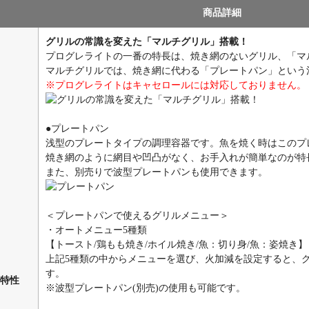
商品詳細
グリルの常識を変えた「マルチグリル」搭載！
プログレライトの一番の特長は、焼き網のないグリル、「マ
マルチグリルでは、焼き網に代わる「プレートパン」という
※プログレライトはキャセロールには対応しておりません。
●プレートパン
浅型のプレートタイプの調理容器です。魚を焼く時はこのプ
焼き網のように網目や凹凸がなく、お手入れが簡単なのが特
また、別売りで波型プレートパンも使用できます。
＜プレートパンで使えるグリルメニュー＞
・オートメニュー5種類
【トースト/鶏もも焼き/ホイル焼き/魚：切り身/魚：姿焼き】
上記5種類の中からメニューを選び、火加減を設定すると、
す。
特性
※波型プレートパン(別売)の使用も可能です。