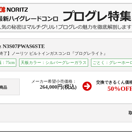
z
N3S07PWAS6STE
終了】ノーリツ ビルトインガスコンロ『プログレライト』
：75cm
天板カラー：シルバーグレーガラス
ごとく：グレーホー
メーカー希望小売価格：
交換できるくん価
264,000円(税込)
50
%OF
商品