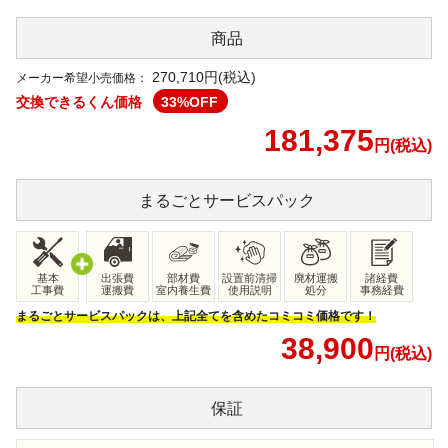
商品
270,710円(税込)
メーカー希望小売価格：
交換できるくん価格
33
%OFF
181,375
円(税込)
まるごと
サービスパック
基本
出張費
部材費
設置前清掃
廃材運搬
諸経費
工事費
運搬費
室内養生費
使用説明
処分
事務経費
まるごとサービスパックは、上記全てを含めたコミコミ価格です！
38,900
円(税込)
保証