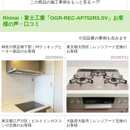
この商品の施工事例をもっと見る
Rinnai・富士工業「OGR-REC-AP752R/LSV」お客
様の声・口コミ
※旧品番の事例も含みます
神奈川県足柄下郡｜IHクッキングヒ
東京都大田区｜レンジフード交換の
ーター新設のお客様
お客様
2025/09/15
2023/07/12
東京都江戸川区｜ビルトインガスコ
大阪府大阪市｜レンジフード交換の
ンロ交換のお客様
お客様