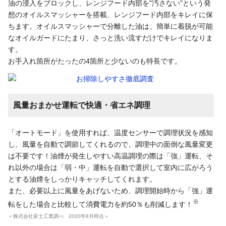
油の浸入をブロックし、レンジフード内部を"汚さない"という発
想のオイルスマッシャーを搭載、レンジフード内部をキレイに保
ちます。オイルスマッシャーで分離した油は、簡単に着脱が可能
なオイルガードにたまり、さっと洗い流すだけでキレイになりま
す。
お手入れ箇所がたったの4箇所と少ないのも特長です。
風量おまかせ運転で快適・省エネ調理
「オートモード」を使用すれば、温度センサーで調理状況を感知
し、風量を自動で調節してくれるので、調理中の面倒な風量変更
は不要です！油煙が発生しやすい高温調理の際は「強」運転、そ
れ以外の場合は「弱・中」運転を自動で選択して室内に広がろう
とする油煙をしっかりキャッチしてくれます。
また、必要以上に風量をあげないため、調理開始時から「強」運
※
転をした場合と比較して消費電力を約50％も削減します！
＜株式会社富士工業調べ 2020年8月時点＞