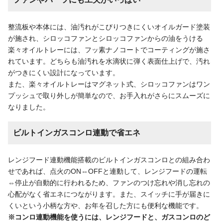
整流板や本体には、油汚れがこびりつきにくいオイルガード塗装
が施され、シロッコファンとシロッコファンからの油をうける
楽々オイルトレーには、フッ素ナノコートでコーティングが施さ
れています。どちらも油汚れを水滴状に弾く表面仕上げで、汚れ
がつきにくい設計になっています。
また、楽々オイルトレーはマグネット式、シロッコファンはワン
プッシュで取り外しが簡単なので、お手入れがさらにスムーズに
なりました。
ビルトインガスコンロ連動で省エネ
レンジフード連動機能搭載のビルトインガスコンロとの組み合わ
せであれば、点火のON⇔OFFと連動して、レンジフードの運転
⇔停止が自動的に行われるため、ファンのつけ忘れや消し忘れの
心配がなく省エネにつながります。また、スイッチに手が届きに
くいという小柄な方や、お年を召した方にも便利な機能です。
※コンロ連動機能を使うには、レンジフードと、ガスコンロのど