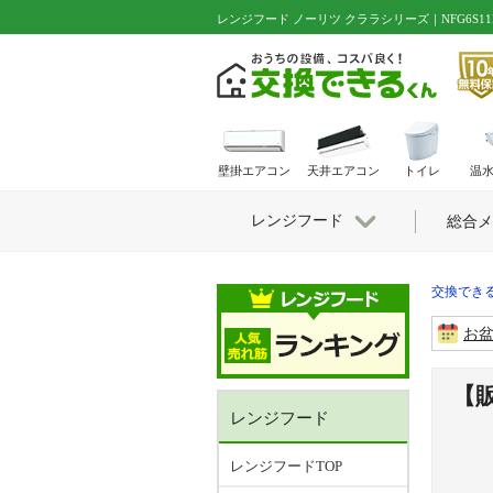
レンジフード ノーリツ クララシリーズ｜NFG6S11MS
壁掛エアコン
天井エアコン
トイレ
温
レンジフード
総合メ
交換できる
お
【
レンジフード
レンジフードTOP