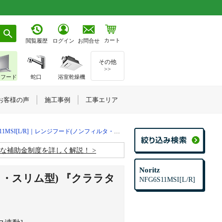
カート
お問合せ
閲覧履歴
ログイン
その他
>>
ジフード
蛇口
浴室乾燥機
お客様の声
施工事例
工事エリア
1MSI[L/R]｜レンジフード(ノンフィルタ・スリム型) 『クララタッチ』
お得な補助金制度を詳しく解説！
Noritz
・スリム型) 『クララタ
NFG6S11MSI[L/R]