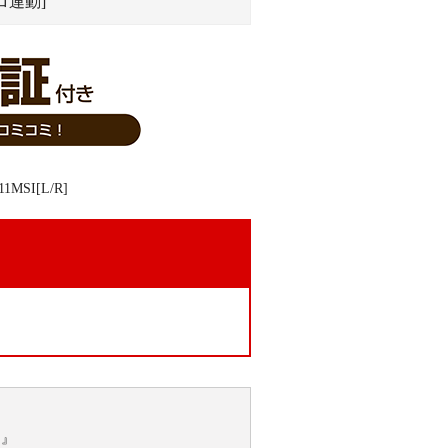
ロ連動]
。
チ』