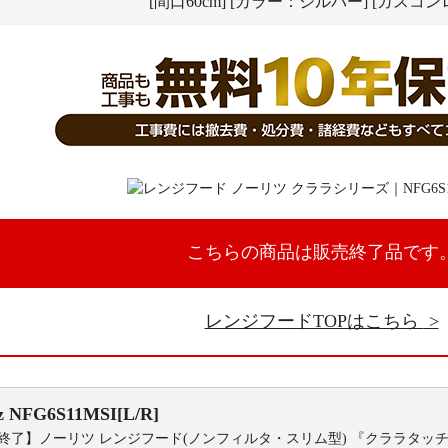
[間口60cm] [カラー：シルバー] [ガスコン
こちらの商品は販売終了品です
レンジフードTOPはこちら
z
NFG6S11MSI[L/R]
終了】ノーリツ レンジフード(ノンフィルタ・スリム型) 『クララタッ