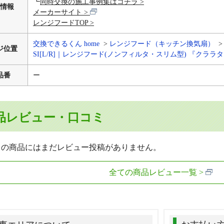
┗
同時交換の施工事例集はコチラ
情報
メーカーサイト
レンジフードTOP
交換できるくん home
レンジフード（キッチン換気扇）
ジ位置
SI[L/R]｜レンジフード(ノンフィルタ・スリム型) 『クララ
品番
ー
品レビュー・口コミ
らの商品にはまだレビュー投稿がありません。
全ての商品レビュー一覧