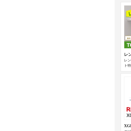
レ
レン
ト特
X