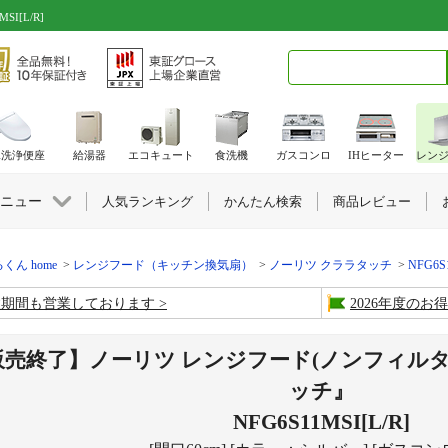
I[L/R]
検索キーワード入力
水洗浄便座
給湯器
エコキュート
食洗機
ガスコンロ
IHヒーター
レン
ニュー
人気ランキング
かんたん検索
商品レビュー
くん home
レンジフード（キッチン換気扇）
ノーリツ クララタッチ
NFG6S1
盆期間も営業しております
2026年度の
販売終了】ノーリツ レンジフード(ノンフィルタ
ッチ』
NFG6S11MSI[L/R]