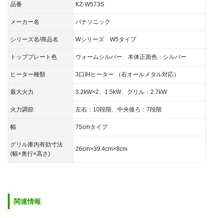
品番
KZ-W573S
メーカー名
パナソニック
シリーズ名/商品名
Wシリーズ W5タイプ
トッププレート色
ウォームシルバー 本体正面色：シルバー
ヒーター種類
3口IHヒーター （右オールメタル対応）
最大火力
3.2kW×2、1.5kW、グリル：2.7kW
火力調節
左右：10段階、中央後ろ：7段階
幅
75cmタイプ
グリル庫内有効寸法
26cm×39.4cm×8cm
(幅×奥行×高さ)
関連情報