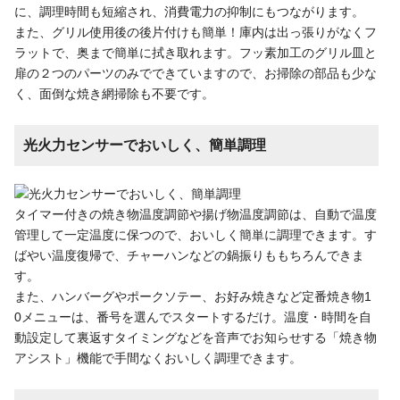
に、調理時間も短縮され、消費電力の抑制にもつながります。
また、グリル使用後の後片付けも簡単！庫内は出っ張りがなくフ
ラットで、奥まで簡単に拭き取れます。フッ素加工のグリル皿と
扉の２つのパーツのみでできていますので、お掃除の部品も少な
く、面倒な焼き網掃除も不要です。
光火力センサーでおいしく、簡単調理
タイマー付きの焼き物温度調節や揚げ物温度調節は、自動で温度
管理して一定温度に保つので、おいしく簡単に調理できます。す
ばやい温度復帰で、チャーハンなどの鍋振りももちろんできま
す。
また、ハンバーグやポークソテー、お好み焼きなど定番焼き物1
0メニューは、番号を選んでスタートするだけ。温度・時間を自
動設定して裏返すタイミングなどを音声でお知らせする「焼き物
アシスト」機能で手間なくおいしく調理できます。