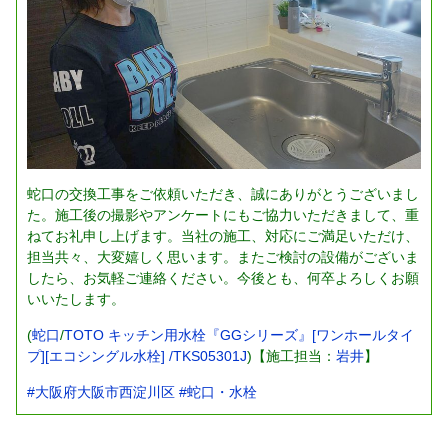
蛇口の交換工事をご依頼いただき、誠にありがとうございまし
た。施工後の撮影やアンケートにもご協力いただきまして、重
ねてお礼申し上げます。当社の施工、対応にご満足いただけ、
担当共々、大変嬉しく思います。またご検討の設備がございま
したら、お気軽ご連絡ください。今後とも、何卒よろしくお願
いいたします。
(
蛇口
/
TOTO キッチン用水栓『GGシリーズ』[ワンホールタイ
プ][エコシングル水栓] /TKS05301J
)【施工担当：
岩井
】
#大阪府大阪市西淀川区
#蛇口・水栓