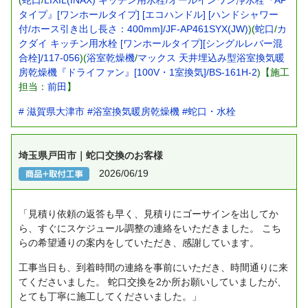
(
蛇口
/
LIXIL(INAX) キッチン用水栓/オールインワン浄水栓『AP
タイプ』[ワンホールタイプ] [エコハンドル] [ハンドシャワー
付/ホース引き出し長さ：400mm]/JF-AP461SYX(JW)
)(
蛇口
/
カ
クダイ キッチン用水栓 [ワンホールタイプ][シングルレバー混
合栓]/117-056
)(
浴室乾燥機
/
マックス 天井埋込み型浴室換気暖
房乾燥機『ドライファン』[100V・1室換気]/BS-161H-2
)【施工
担当：
前田
】
# 滋賀県大津市
#浴室換気暖房乾燥機
#蛇口・水栓
埼玉県戸田市｜蛇口交換のお客様
2026/06/19
「見積り依頼の返答も早く、見積りにゴーサインを出してか
ら、すぐにスケジュール調整の連絡をいただきました。
こち
らの希望通りの案内をしていただき、感謝しています。
工事当日も、到着時間の連絡を事前にいただき、時間通りに来
てくださいました。
蛇口交換を2か所お願いしていましたが、
とても丁寧に施工してくださいました。」