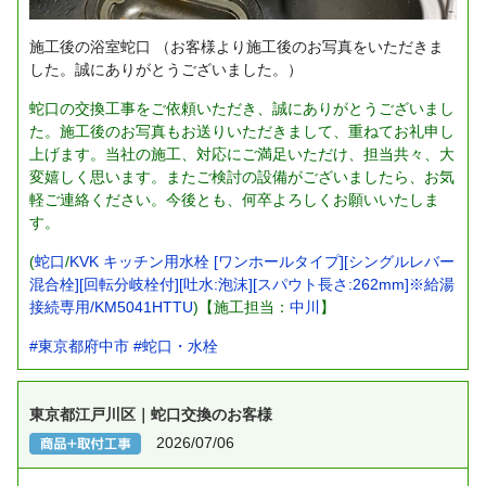
施工後の浴室蛇口
（お客様より施工後のお写真をいただきま
した。誠にありがとうございました。）
蛇口の交換工事をご依頼いただき、誠にありがとうございまし
た。施工後のお写真もお送りいただきまして、重ねてお礼申し
上げます。当社の施工、対応にご満足いただけ、担当共々、大
変嬉しく思います。またご検討の設備がございましたら、お気
軽ご連絡ください。今後とも、何卒よろしくお願いいたしま
す。
(
蛇口
/
KVK キッチン用水栓 [ワンホールタイプ][シングルレバー
混合栓][回転分岐栓付][吐水:泡沫][スパウト長さ:262mm]※給湯
接続専用/KM5041HTTU
)【施工担当：
中川
】
#東京都府中市
#蛇口・水栓
東京都江戸川区｜蛇口交換のお客様
2026/07/06