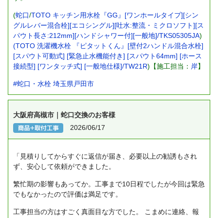
(
蛇口
/
TOTO キッチン用水栓『GG』[ワンホールタイプ][シン
グルレバー混合栓][エコシングル][吐水:整流・ミクロソフト][ス
パウト長さ:212mm][ハンドシャワー付][一般地]/TKS05305JA
)
(TOTO 洗濯機水栓 『ピタットくん』[壁付2ハンドル混合水栓]
[スパウト可動式] [緊急止水機能付き] [スパウト64mm] [ホース
接続型] [ワンタッチ式] [一般地仕様]/TW21R
)【施工担当：
岸
】
#蛇口・水栓
埼玉県戸田市
大阪府高槻市｜蛇口交換のお客様
2026/06/17
「見積りしてからすぐに返信が届き、必要以上の勧誘もされ
ず、安心して依頼ができました。
繁忙期の影響もあってか。工事まで10日程でしたが今回は緊急
でもなかったので評価は満足です。
工事担当の方はすごく真面目な方でした。
こまめに連絡、報