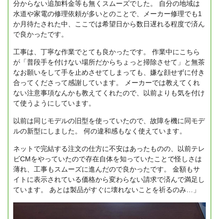
分からない追加料金等も無くスムーズでした。
自分の地域は
水道や家電の修理依頼が多いとのことで、メーカー修理でも1
か月待たされた中、ここでは希望日から数日遅れる程度で済ん
で良かったです。
工事は、丁寧な作業でとても良かったです。
作業中にこちら
が「普段手を付けない場所だからちょっと掃除させて」と無茶
なお願いをして手を止めさせてしまっても、嫌な顔せずに付き
合ってくださって感謝しています。
メーカーでは教えてくれ
ない注意事項なんかも教えてくれたので、以前よりも気を付け
て使うようにしています。
以前は同じモデルの旧型を使っていたので、故障を機に同モデ
ルの新型にしました。
何の違和感もなく使えています。
ネットで完結する注文の仕方に不安はあったものの、以前テレ
ビCMをやっていたので存在自体を知っていたことで怪しさは
薄れ、工事もスムーズに進んだので良かったです。
金額もサ
イトに表示されている価格から変わらない請求で済んで満足し
ています。
あとは製品がすぐに壊れないことを祈るのみ…」