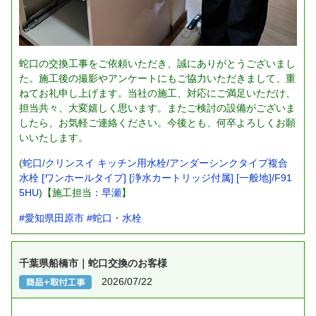
蛇口の交換工事をご依頼いただき、誠にありがとうございまし
た。施工後の撮影やアンケートにもご協力いただきまして、重
ねてお礼申し上げます。当社の施工、対応にご満足いただけ、
担当共々、大変嬉しく思います。またご検討の設備がございま
したら、お気軽ご連絡ください。今後とも、何卒よろしくお願
いいたします。
(
蛇口
/
クリンスイ キッチン用水栓/アンダーシンクタイプ複合
水栓 [ワンホールタイプ] [浄水カートリッジ付属] [一般地]/F91
5HU
)【施工担当：
早瀬
】
#愛知県田原市
#蛇口・水栓
千葉県船橋市｜蛇口交換のお客様
2026/07/22