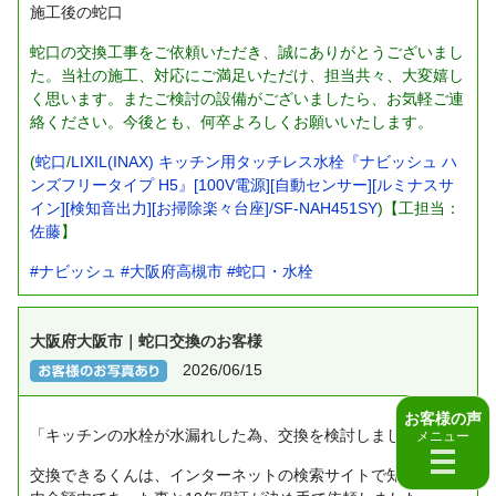
施工後の蛇口
蛇口の交換工事をご依頼いただき、誠にありがとうございまし
た。当社の施工、対応にご満足いただけ、担当共々、大変嬉し
く思います。またご検討の設備がございましたら、お気軽ご連
絡ください。今後とも、何卒よろしくお願いいたします。
(
蛇口
/
LIXIL(INAX) キッチン用タッチレス水栓『ナビッシュ ハ
ンズフリータイプ H5』[100V電源][自動センサー][ルミナスサ
イン][検知音出力][お掃除楽々台座]/SF-NAH451SY
)【工担当：
佐藤
】
#ナビッシュ
#大阪府高槻市
#蛇口・水栓
大阪府大阪市｜蛇口交換のお客様
2026/06/15
お客様の声
「キッチンの水栓が水漏れした為、交換を検討しました。
メニュー
交換できるくんは、インターネットの検索サイトで知り、予算