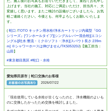
た。施工後のお写真もお送りいただきまして、重ねてお礼申し
上げます。当社の施工、対応にご満足いただけ、担当共々、大
変嬉しく思います。またご検討の設備がございましたら、お気
軽ご連絡ください。今後とも、何卒よろしくお願いいたしま
す。
(
蛇口
/
TOTO キッチン用水栓/浄水カートリッジ内蔵型『GG
シリーズ』[ワンホールタイプ][シングルレバー混合栓][エコシ
ングル][吐水:整流・ミクロソフト・浄水][スパウト長さ:239m
m] ※シャワーホースは伸びません/TKS05320J
)【施工担当：
山田
】
#東京都目黒区
#蛇口・水栓
愛知県田原市｜蛇口交換のお客様
2026/07/22
「現在使用している水栓が古くなったのと、浄水機能のよいも
のに交換したかったため交換を検討しました。