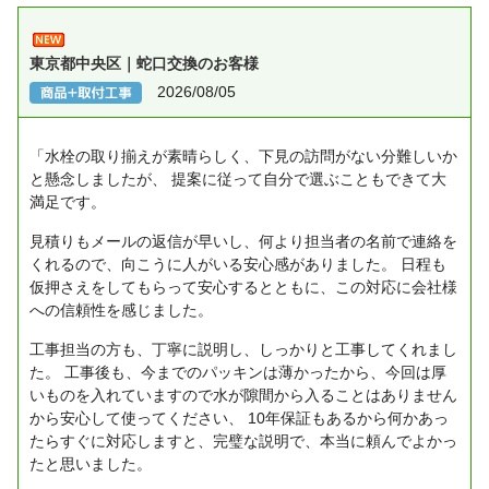
東京都中央区｜蛇口交換のお客様
2026/08/05
「水栓の取り揃えが素晴らしく、下見の訪問がない分難しいか
と懸念しましたが、
提案に従って自分で選ぶこともできて大
満足です。
見積りもメールの返信が早いし、何より担当者の名前で連絡を
くれるので、向こうに人がいる安心感がありました。
日程も
仮押さえをしてもらって安心するとともに、この対応に会社様
への信頼性を感じました。
工事担当の方も、丁寧に説明し、しっかりと工事してくれまし
た。
工事後も、今までのパッキンは薄かったから、今回は厚
いものを入れていますので水が隙間から入ることはありません
から安心して使ってください、
10年保証もあるから何かあっ
たらすぐに対応しますと、完璧な説明で、本当に頼んでよかっ
たと思いました。