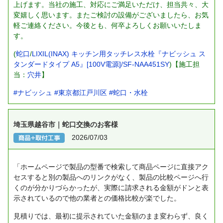
上げます。当社の施工、対応にご満足いただけ、担当共々、大
変嬉しく思います。またご検討の設備がございましたら、お気
軽ご連絡ください。今後とも、何卒よろしくお願いいたしま
す。
(
蛇口
/
LIXIL(INAX) キッチン用タッチレス水栓『ナビッシュ ス
タンダードタイプ A5』[100V電源]/SF-NAA451SY
)【施工担
当：
穴井
】
#ナビッシュ
#東京都江戸川区
#蛇口・水栓
埼玉県越谷市｜蛇口交換のお客様
2026/07/03
「ホームページで製品の型番で検索して商品ページに直接アク
セスすると別の製品へのリンクがなく、製品の比較ページへ行
くのが分かりづらかったが、実際に請求される金額がドンと表
示されているので他の業者との価格比較が楽でした。
見積りでは、最初に提示されていた金額のまま変わらず、良く