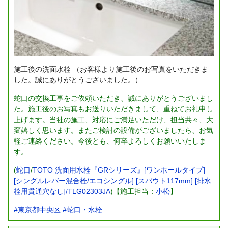
施工後の洗面水栓
（お客様より施工後のお写真をいただきま
した。誠にありがとうございました。）
蛇口の交換工事をご依頼いただき、誠にありがとうございまし
た。施工後のお写真もお送りいただきまして、重ねてお礼申し
上げます。当社の施工、対応にご満足いただけ、担当共々、大
変嬉しく思います。またご検討の設備がございましたら、お気
軽ご連絡ください。今後とも、何卒よろしくお願いいたしま
す。
(
蛇口
/
TOTO 洗面用水栓『GRシリーズ』[ワンホールタイプ]
[シングルレバー混合栓/エコシングル] [スパウト117mm] [排水
栓用貫通穴なし]/TLG02303JA
)【施工担当：
小松
】
#東京都中央区
#蛇口・水栓