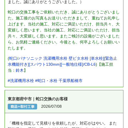
ました。誠にありがとうございました。）
蛇口の交換工事をご依頼いただき、誠にありがとうございまし
た。施工後のお写真もお送りいただきまして、重ねてお礼申し
上げます。当社の施工、対応にご満足いただけ、担当共々、大
変嬉しく思います。当社の施工、対応にご満足いただけ、担当
共々、大変嬉しく思います。またご検討の設備がございました
ら、お気軽ご連絡ください。今後とも、何卒よろしくお願いい
たします。
(
蛇口
/
パナソニック 洗濯機用水栓 壁ピタ水栓 [単水栓][緊急止
水機能付き][スパウト130mm][一般地仕様]/CB-L6
)【施工担
当：
鈴木
】
#洗濯機用水栓
#蛇口・水栓
千葉県船橋市
東京都府中市｜蛇口交換のお客様
2026/07/08
「機種を指定して見積りを依頼したが、対応がはやい。
また