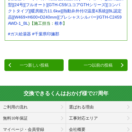
型][24号][フルオート][GTH-C59/ユコアGTHシリーズ][コンパ
クトタイプ][暖房能力11.6kw][熱動弁外付/2温度4系統][BL認定
品][W469×H600×D240mm][プレシャスシルバー]/GTH-C2459
AWD-1_BL
)【施工担当：
根本
】
#ガス給湯器
#千葉県印旛郡
一つ新しい投稿
一つ以前の投稿
交換できるくんはおかげ様で27周年
ご利用の流れ
選ばれる理由
無料10年保証
工事対応エリア
マイページ・会員登録
会社概要