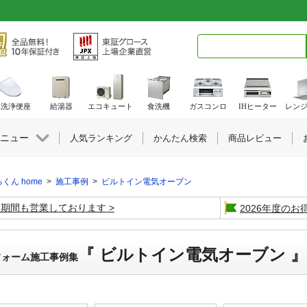
検索キーワード入力
水洗浄便座
給湯器
エコキュート
食洗機
ガスコンロ
IHヒーター
レン
ニュー
人気ランキング
かんたん検索
商品レビュー
くん home
>
施工事例
>
ビルトイン電気オーブン
盆期間も営業しております
2026年度の
『 ビルトイン電気オーブン 』
フォーム施工事例集