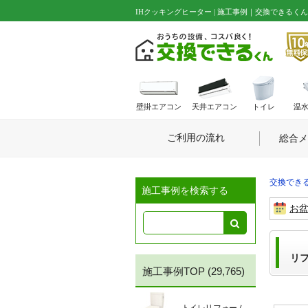
IHクッキングヒーター | 施工事例｜交換できるくん
壁掛エアコン
天井エアコン
トイレ
温
ご利用の流れ
総合メ
交換できる
施工事例を検索する
お
リ
施工事例TOP
(29,765)