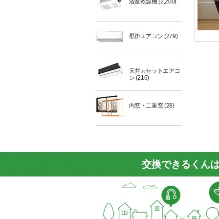
浴室乾燥機
(2,200)
壁掛エアコン
(279)
天井カセットエアコ
ン
(216)
内窓・二重窓
(28)
交換できるくんは