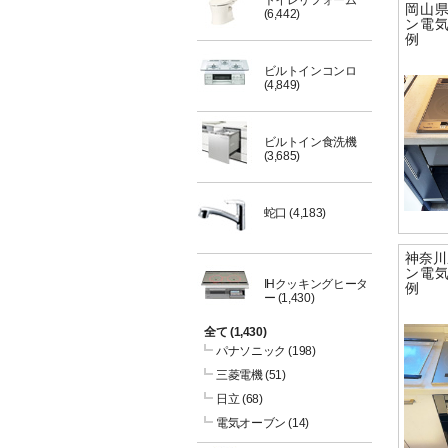
トイレリフォーム
岡山
(6,442)
ン電
例
ビルトインコンロ
(4,849)
ビルトイン食洗機
(3,685)
蛇口
(4,183)
神奈川
ン電
IHクッキングヒータ
例
ー
(1,430)
全て
(1,430)
パナソニック
(198)
三菱電機
(51)
日立
(68)
電気オーブン
(14)