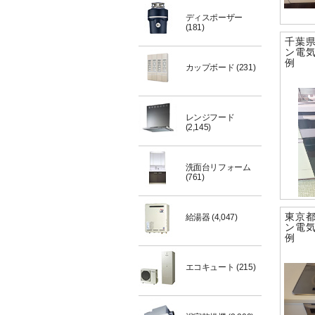
ディスポーザー
(181)
千葉
ン電
例
カップボード
(231)
レンジフード
(2,145)
洗面台リフォーム
(761)
東京
給湯器
(4,047)
ン電
例
エコキュート
(215)