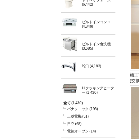
トイレリフォーム
(6,442)
ビルトインコンロ
(4,849)
ビルトイン食洗機
(3,685)
蛇口
(4,183)
施工
(交
IHクッキングヒータ
ー
(1,430)
全て
(1,430)
パナソニック
(198)
三菱電機
(51)
日立
(68)
電気オーブン
(14)