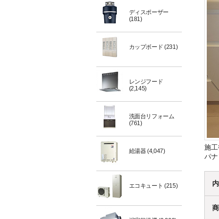
ディスポーザー
(181)
カップボード
(231)
レンジフード
(2,145)
洗面台リフォーム
(761)
施工
給湯器
(4,047)
パナ
内
エコキュート
(215)
商