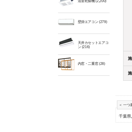
浴室乾燥機
(2,200)
壁掛エアコン
(279)
天井カセットエアコ
ン
(216)
施
内窓・二重窓
(28)
施
千葉県