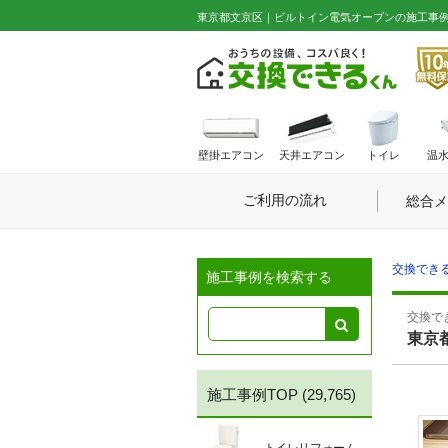
東京都文京区｜ビルトイン電気オーブンの施工事例 No
壁掛エアコン
天井エアコン
トイレ
温
ご利用の流れ
総合メ
交換できる
施工事例を検索する
交換でき
東京
施工事例TOP
(29,765)