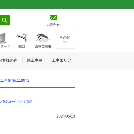
お問合せ
その他
>>
ジフード
蛇口
浴室乾燥機
お客様の声
施工事例
工事エリア
事例No.118071
ン電気オーブン
,
文京区
2024/05/13