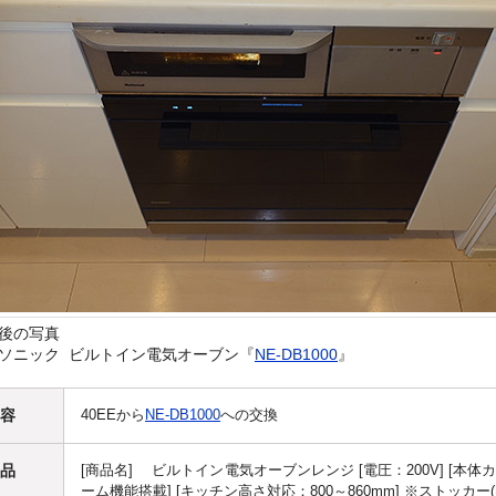
後の写真
ソニック ビルトイン電気オーブン『
NE-DB1000
』
容
40EEから
NE-DB1000
への交換
品
[商品名] ビルトイン電気オーブンレンジ [電圧：200V] [本体
ーム機能搭載] [キッチン高さ対応：800～860mm] ※ストッカー