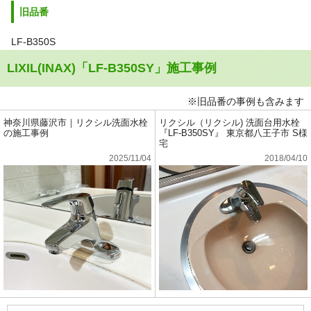
旧品番
LF-B350S
LIXIL(INAX)「LF-B350SY」施工事例
※旧品番の事例も含みます
神奈川県藤沢市｜リクシル洗面水栓
リクシル（リクシル) 洗面台用水栓
の施工事例
『LF-B350SY』 東京都八王子市 S様
宅
2025/11/04
2018/04/10