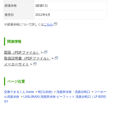
節湯水栓
(節湯C1)
発売日
2012年4月
※節湯水栓について詳しくは
こちら
関連情報
図面（PDFファイル）
取扱説明書（PDFファイル）
メーカーサイト
ページ位置
交換できるくん home
蛇口(水栓)
洗面所水栓・洗面台蛇口
ツーホー
ル洗面水栓
LIXIL(INAX) 洗面所水栓 ビーフィット 洗面台蛇口｜LF-B350
SY