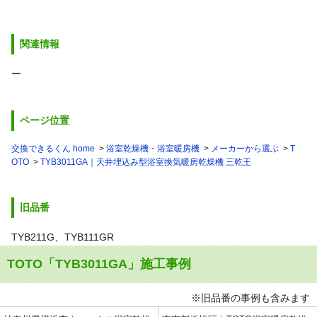
関連情報
ー
ページ位置
交換できるくん home
浴室乾燥機・浴室暖房機
メーカーから選ぶ
T
OTO
TYB3011GA｜天井埋込み型浴室換気暖房乾燥機 三乾王
旧品番
TYB211G、TYB111GR
TOTO「TYB3011GA」施工事例
※旧品番の事例も含みます