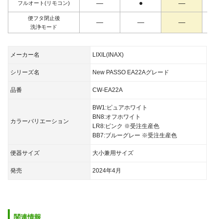
―
●
―
フルオート
(リモコン)
便フタ
閉止後
―
―
―
洗浄モード
メーカー名
LIXIL(INAX)
シリーズ名
New PASSO EA22Aグレード
品番
CW-EA22A
BW1:ピュアホワイト
BN8:オフホワイト
カラーバリエーション
LR8:ピンク ※受注生産色
BB7:ブルーグレー ※受注生産色
便器サイズ
大小兼用サイズ
発売
2024年4月
関連情報