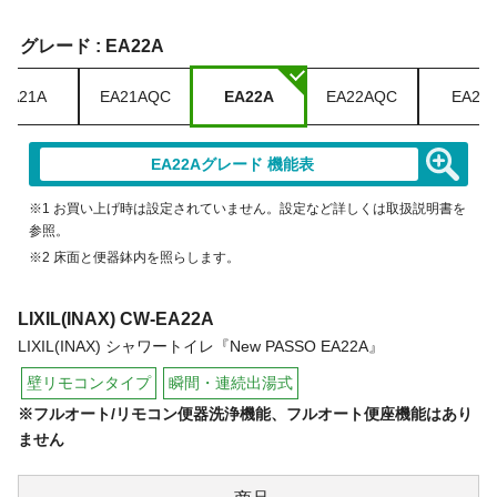
グレード :
EA22A
EA21A
EA21AQC
EA22A
EA22AQC
EA23
EA22Aグレード 機能表
※1 お買い上げ時は設定されていません。設定など詳しくは取扱説明書を
参照。
※2 床面と便器鉢内を照らします。
LIXIL(INAX)
CW-EA22A
LIXIL(INAX) シャワートイレ『New PASSO EA22A』
壁リモコンタイプ
瞬間・連続出湯式
※フルオート/リモコン便器洗浄機能、フルオート便座機能はあり
ません