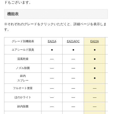
ドもございます。
機能表
※それぞれのグレードをクリックいただくと、詳細ページを表示しま
す。
グレード別
機能表
EA21A
EA21
AQC
EA22A
EA
●
●
●
エアシールド
脱臭
―
―
●
温風乾燥
―
―
●
ノズル除菌
鉢内
―
―
●
スプレー
―
―
―
フルオート便座
―
―
―
ほのか
ライト
―
―
―
鉢内除菌