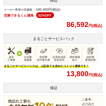
商品
180,400円(税込)
メーカー希望小売価格：
交換できるくん価格
52
%OFF
86,592
円(税込)
まるごと
サービスパック
基本
出張費
部材費
設置前清掃
廃材運搬
諸経費
工事費
運搬費
室内養生費
使用説明
処分
事務経費
まるごとサービスパックは、上記全てを含めたコミコミ価格です！
13,800
円(税込)
保証
ご参考：
メーカー