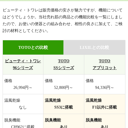
ビューティ・トワレは販売価格の安さが魅力ですが、機能について
はどうでしょうか。当社売れ筋の商品との機能比較を一覧にしまし
たので、お使いの便器との組み合わせ、相性の良さに加えて、ご検
討の材料としてください。
TOTOとの比較
LIXILとの比較
ビューティ・トワレ
TOTO
TOTO
96シリーズ
SSシリーズ
アプリコット
価格
価格
価格
26,994
円～
52,800
円～
94,336
円～
温風乾燥
温風乾燥
温風乾燥
なし
SS3に搭載
F1以外に搭載
脱臭機能
脱臭機能
脱臭機能
CH962に搭載
あり
あり