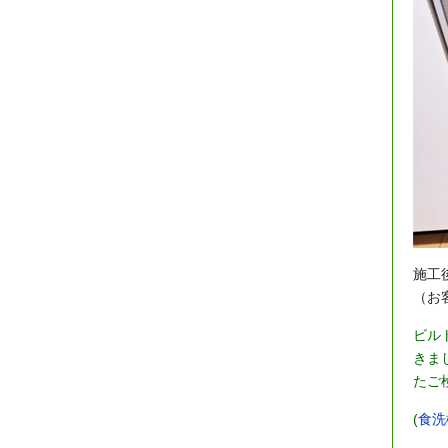
施工
（お
ビル
きま
たご
(
食洗