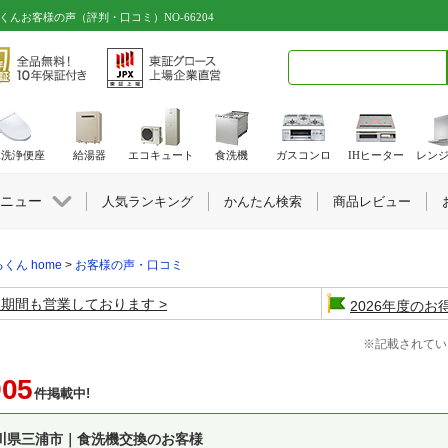
くんお客様の声（評判・口コミ）NO-66204
検索キーワード入力
水洗浄便座
給湯器
エコキュート
食洗機
ガスコンロ
IHヒーター
レン
ニュー
人気ランキング
かんたん検索
商品レビュー
くん home
>
お客様の声・口コミ
盆期間も営業しております
2026年度の
※記載されてい
905
件掲載中!
川県三浦市｜食洗機交換のお客様