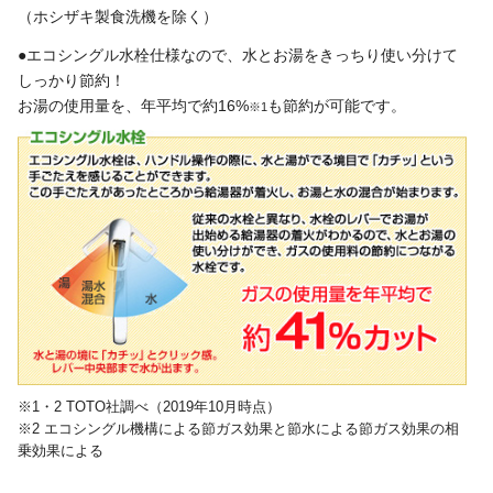
（ホシザキ製食洗機を除く）
●エコシングル水栓仕様なので、水とお湯をきっちり使い分けて
しっかり節約！
お湯の使用量を、年平均で約16%
も節約が可能です。
※1
※1・2 TOTO社調べ（2019年10月時点）
※2 エコシングル機構による節ガス効果と節水による節ガス効果の相
乗効果による