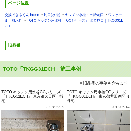
ページ位置
交換できるくん home
蛇口(水栓)
キッチン水栓・台所蛇口
ワンホー
ル一般水栓
TOTO キッチン用水栓 『GGシリーズ』 水道蛇口｜TKGG31E
CH
旧品番
―
TOTO「TKGG31ECH」施工事例
※旧品番の事例も含みます
TOTO キッチン用水栓GGシリーズ
TOTO キッチン用水栓GGシリーズ
『TKGG31ECH』 東京都大田区 T様
『TKGG31ECH』 東京都世田谷区 N
宅
様宅
2018/08/16
2018/05/14