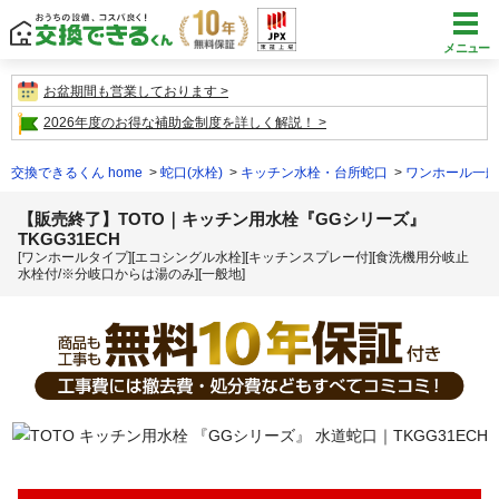
メニュー
お盆期間も営業しております
2026年度のお得な補助金制度を詳しく解説！
交換できるくん home
蛇口(水栓)
キッチン水栓・台所蛇口
ワンホール一般
【販売終了】TOTO｜キッチン用水栓『GGシリーズ』
TKGG31ECH
[ワンホールタイプ][エコシングル水栓][キッチンスプレー付][食洗機用分岐止
水栓付/※分岐口からは湯のみ][一般地]