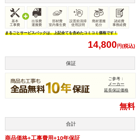
基本
出張費
部材費
設置前清掃
廃材運搬
諸経費
工事費
運搬費
室内養生費
使用説明
処分
事務経費
まるごとサービスパックは、上記全てを含めたコミコミ価格です！
14,800
円(税込)
保証
ご参考：
メーカー
延長保証価格
無料
合計
商品価格+工事費用+10年保証