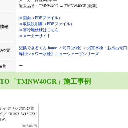
過去品番：TMNW40G → TMNW40GR(最新)
≫図面（PDFファイル）
≫取扱説明書（PDFファイル）
情報
≫寒冷地仕様はこちら
≫メーカーサイト
交換できるくん home
蛇口(水栓)
浴室水栓・お風呂蛇口
ジ位置
専用シャワー水栓】ニューウェーブシリーズ
品番
ー
OTO「TMNW40GR」施工事例
ナイ デリシア3V乾電
プ『RHS31W15G23
STW』
2015/06/25