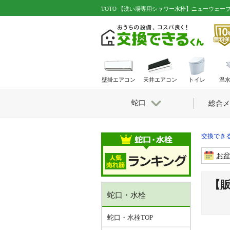
TOTO 【洗い場専用シャワー水栓】ニューウェー
壁掛エアコン
天井エアコン
トイレ
温
蛇口
総合メ
交換できる
お
【
蛇口・水栓
蛇口・水栓TOP