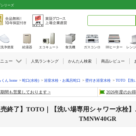
ブシリーズ
検索キーワード入力
水洗浄便座
給湯器
エコキュート
食洗機
ガスコンロ
IHヒーター
レン
ニュー
人気ランキング
かんたん検索
商品レビュー
くん home
蛇口(水栓)
浴室水栓・お風呂蛇口
壁付き浴室水栓
TOTO 【
盆期間も営業しております
2026年度の
販売終了】TOTO｜【洗い場専用シャワー水栓
TMNW40GR