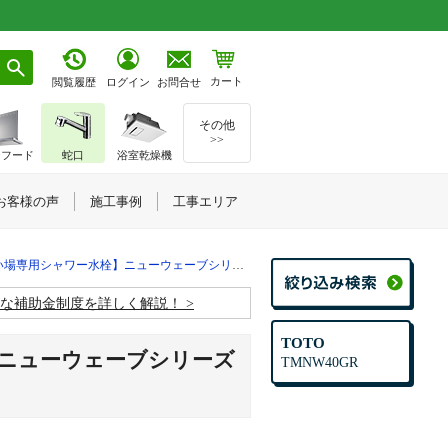
カート
お問合せ
閲覧履歴
ログイン
その他
>>
ジフード
蛇口
浴室乾燥機
お客様の声
施工事例
工事エリア
洗い場専用シャワー水栓】ニューウェーブシリーズ
お得な補助金制度を詳しく解説！
TOTO
】ニューウェーブシリーズ
TMNW40GR