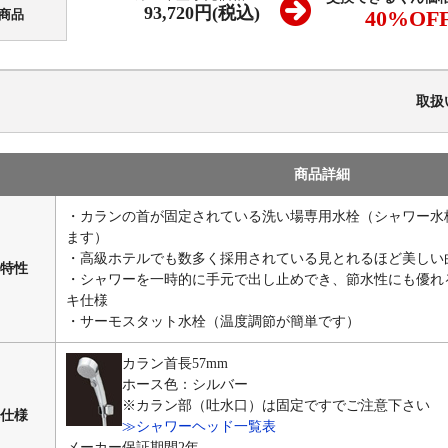
93,720円(税込)
40
%OF
商品
取扱
商品詳細
・カランの首が固定されている洗い場専用水栓（シャワー水
ます）
・高級ホテルでも数多く採用されている見とれるほど美しい
特性
・シャワーを一時的に手元で出し止めでき、節水性にも優れ
キ仕様
・サーモスタット水栓（温度調節が簡単です）
カラン首長57mm
ホース色：シルバー
※カラン部（吐水口）は固定ですでご注意下さい
仕様
≫シャワーヘッド一覧表
メーカー保証期間2年