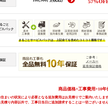
108,900円(税込)
57
%OF
商品
るごと
ビスパック
基本
出張費
部材費
設置前清掃
廃材運搬
諸経費
工事費
運搬費
室内養生費
使用説明
処分
事務経費
まるごとサービスパックは、上記全てを含めたコミコミ価格です！
ご参考：
保証
メーカー
延長保証価格
商品価格+工事費用+10年
お住まいの状況により必要となる追加費用はお見積りでご案内いたしま
お見積り内容以外で、工事日当日に追加請求することは一切ございませ
工事費やオプション費などの詳細はこちら >