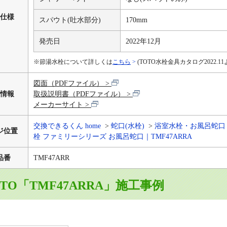
仕様
スパウト(吐水部分)
170mm
発売日
2022年12月
※節湯水栓について詳しくは
こちら
(TOTO水栓金具カタログ2022.11
図面（PDFファイル）
情報
取扱説明書（PDFファイル）
メーカーサイト
交換できるくん home
蛇口(水栓)
浴室水栓・お風呂蛇口
ジ位置
栓 ファミリーシリーズ お風呂蛇口｜TMF47ARRA
品番
TMF47ARR
OTO「TMF47ARRA」施工事例