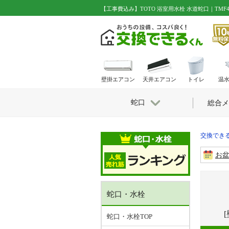
【工事費込み】TOTO 浴室用水栓 水道蛇口｜TMF4
壁掛エアコン
天井エアコン
トイレ
温
蛇口
総合メ
交換できる
お
蛇口・水栓
蛇口・水栓TOP