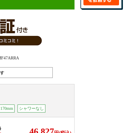
す
70mm
シャワーなし
格
46,827
円(税込)