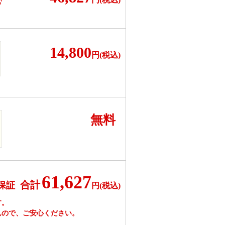
F
14,800
円(税込)
無料
61,627
合計
保証
円(税込)
す。
んので、ご安心ください。