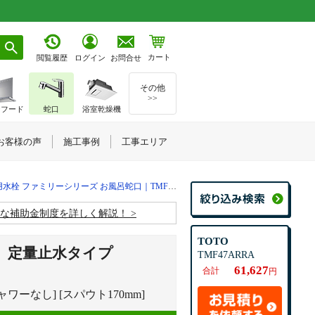
カート
お問合せ
閲覧履歴
ログイン
その他
>>
ジフード
蛇口
浴室乾燥機
お客様の声
施工事例
工事エリア
用水栓 ファミリーシリーズ お風呂蛇口｜TMF47ARRA
お得な補助金制度を詳しく解説！
TOTO
』定量止水タイプ
TMF47ARRA
61,627
合計
円
ワーなし] [スパウト170mm]