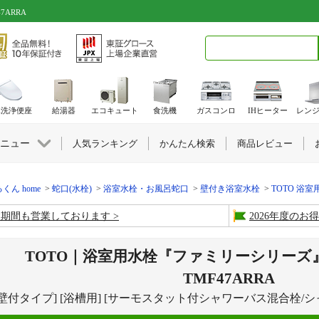
7ARRA
検索キーワード入力
水洗浄便座
給湯器
エコキュート
食洗機
ガスコンロ
IHヒーター
レン
ニュー
人気ランキング
かんたん検索
商品レビュー
くん home
蛇口(水栓)
浴室水栓・お風呂蛇口
壁付き浴室水栓
TOTO 浴室
盆期間も営業しております
2026年度の
TOTO｜浴室用水栓『ファミリーシリーズ
TMF47ARRA
[壁付タイプ] [浴槽用] [サーモスタット付シャワーバス混合栓/シャ