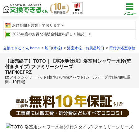
メニュー
お盆期間も営業しております
2026年度のお得な補助金制度を詳しく解説！
交換できるくん home
蛇口(水栓)
浴室水栓・お風呂蛇口
壁付き浴室水栓
【販売終了】TOTO｜【寒冷地仕様】浴室用シャワー水栓(壁
付きタイプ) ファミリーシリーズ
TMF40EFRZ
[エアインシャワーヘッド][標準170mmスパウト][シールテープ付][納期約1週
間～10日間]