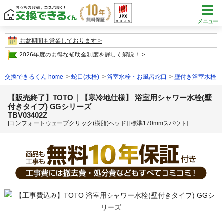
メニュー
お盆期間も営業しております
2026年度のお得な補助金制度を詳しく解説！
交換できるくん home
蛇口(水栓)
浴室水栓・お風呂蛇口
壁付き浴室水栓
【販売終了】TOTO｜【寒冷地仕様】 浴室用シャワー水栓(壁
付きタイプ) GGシリーズ
TBV03402Z
[コンフォートウェーブクリック(樹脂)ヘッド] [標準170mmスパウト]