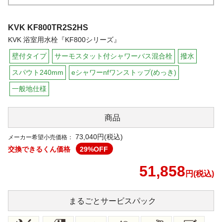
KVK
KF800TR2S2HS
KVK 浴室用水栓『KF800シリーズ』
壁付タイプ
サーモスタット付シャワーバス混合栓
撥水
スパウト240mm
eシャワーnfワンストップ(めっき)
一般地仕様
商品
73,040円(税込)
メーカー希望小売価格：
交換できるくん価格
29
%OFF
51,858
円(税込)
まるごと
サービスパック