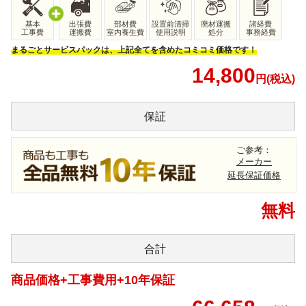
基本
出張費
部材費
設置前清掃
廃材運搬
諸経費
工事費
運搬費
室内養生費
使用説明
処分
事務経費
まるごとサービスパックは、上記全てを含めたコミコミ価格です！
14,800
円(税込)
保証
ご参考：
メーカー
延長保証価格
無料
合計
商品価格+工事費用+10年保証