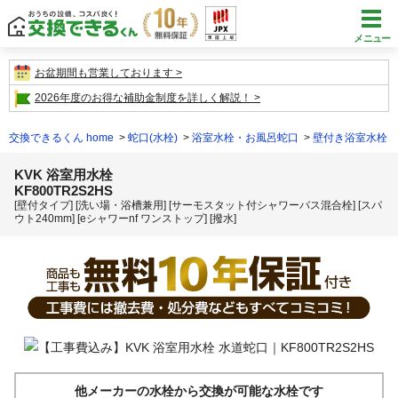
メニュー
お盆期間も営業しております
2026年度のお得な補助金制度を詳しく解説！
交換できるくん home
蛇口(水栓)
浴室水栓・お風呂蛇口
壁付き浴室水栓
KVK 浴室用水栓
KF800TR2S2HS
[壁付タイプ] [洗い場・浴槽兼用] [サーモスタット付シャワーバス混合栓] [スパ
ウト240mm] [eシャワーnf ワンストップ] [撥水]
他メーカーの水栓から交換が可能な水栓です