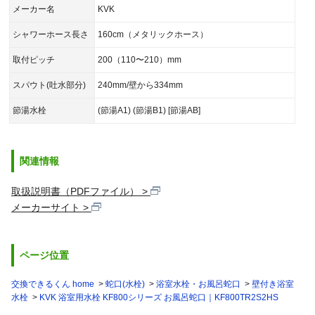
メーカー名
KVK
シャワーホース長さ
160cm（メタリックホース）
取付ピッチ
200（110〜210）mm
スパウト(吐水部分)
240mm/壁から334mm
節湯水栓
(節湯A1) (節湯B1) [節湯AB]
関連情報
取扱説明書（PDFファイル）
メーカーサイト
ページ位置
交換できるくん home
蛇口(水栓)
浴室水栓・お風呂蛇口
壁付き浴室
水栓
KVK 浴室用水栓 KF800シリーズ お風呂蛇口｜KF800TR2S2HS