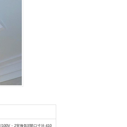
0V・2室換気][開口寸法:410