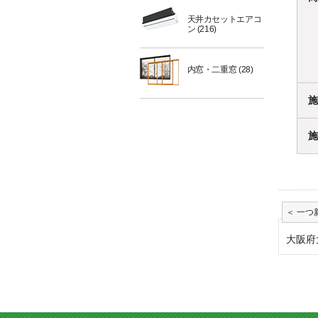
天井カセットエアコ
ン
(216)
内窓・二重窓
(28)
施
施
大阪府