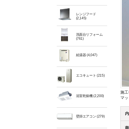
レンジフード
(2,145)
洗面台リフォーム
(761)
給湯器
(4,047)
エコキュート
(215)
施工
浴室乾燥機
(2,200)
マッ
内
壁掛エアコン
(279)
商