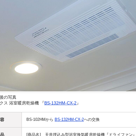
後の写真
クス 浴室暖房乾燥機 『
BS-132HM-CX-2
』
容
BS-102HMから
BS-132HM-CX-2
への交換
品
[商品名] 天井埋込み型浴室換気暖房乾燥機『ドライファン』[10