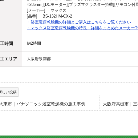
×285mm][DCモーター][プラズマクラスター搭載][リモコン付属
[メーカー] マックス
[品番] BS-132HM-CX-2
・浴室暖房乾燥機の詳細とご購入はこちらをご覧ください
・マックス浴室暖房乾燥機の特長・詳細をまとめたメーカーT
工時間
約2時間
工エリア
大阪府泉南郡
大東市｜パナソニック浴室乾燥機の施工事例
大阪府高槻市｜三