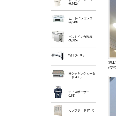
トイレリフォーム
(6,442)
ビルトインコンロ
(4,849)
ビルトイン食洗機
(3,685)
蛇口
(4,183)
施工
(交
IHクッキングヒータ
ー
(1,430)
ディスポーザー
(181)
カップボード
(231)