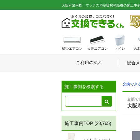
大阪府泉南郡｜マックス浴室暖房乾燥機の施工事例 No
壁掛エアコン
天井エアコン
トイレ
温
ご利用の流れ
総合メ
交換できる
施工事例を検索する
交換でき
大阪
施工事例TOP
(29,765)