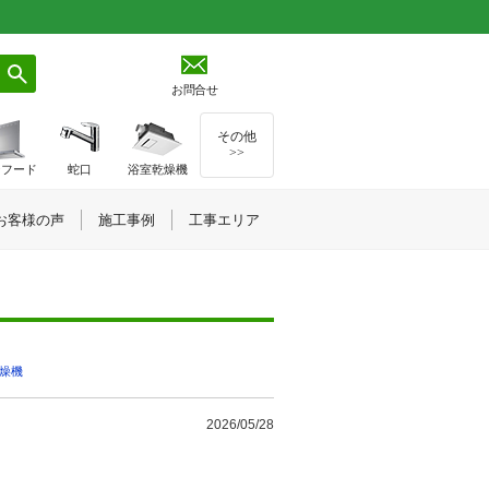
お問合せ
その他
>>
ジフード
蛇口
浴室乾燥機
お客様の声
施工事例
工事エリア
燥機
2026/05/28