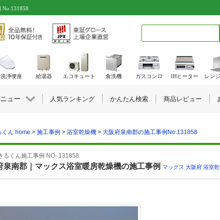
.131858
検索キーワード入力
水洗浄便座
給湯器
エコキュート
食洗機
ガスコンロ
IHヒーター
レン
ニュー
人気ランキング
かんたん検索
商品レビュー
くん home
>
施工事例
>
浴室乾燥機
>
大阪府泉南郡の施工事例No.131858
るくん施工事例 NO- 131858
府泉南郡｜マックス浴室暖房乾燥機の施工事例
マックス
,
大阪府
,
浴室乾