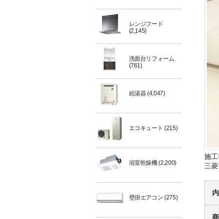
レンジフード
(2,145)
洗面台リフォーム
(761)
給湯器
(4,047)
エコキュート
(215)
施工
浴室乾燥機
(2,200)
三菱
内
壁掛エアコン
(275)
商