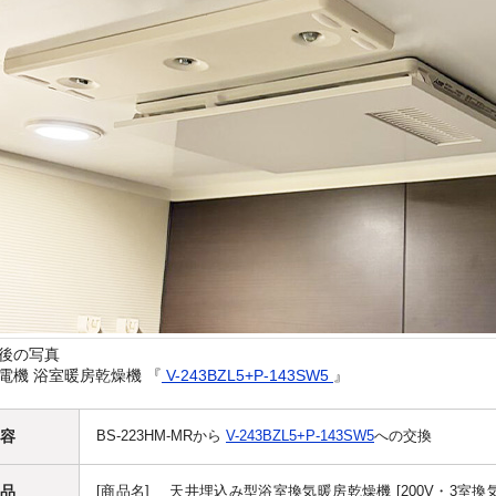
後の写真
電機 浴室暖房乾燥機 『
V-243BZL5+P-143SW5
』
容
BS-223HM-MRから
V-243BZL5+P-143SW5
への交換
品
[商品名] 天井埋込み型浴室換気暖房乾燥機 [200V・3室換気][開