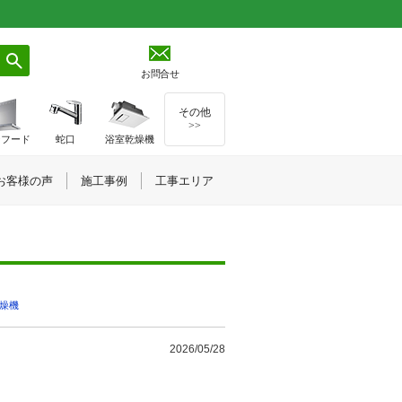
お問合せ
その他
>>
ジフード
蛇口
浴室乾燥機
お客様の声
施工事例
工事エリア
燥機
2026/05/28