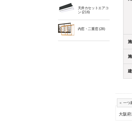
天井カセットエアコ
ン
(216)
内窓・二重窓
(28)
施
施
建
大阪府