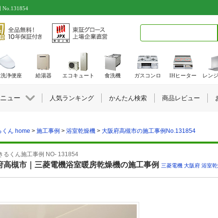
.131854
検索キーワード入力
水洗浄便座
給湯器
エコキュート
食洗機
ガスコンロ
IHヒーター
レン
ニュー
人気ランキング
かんたん検索
商品レビュー
くん home
>
施工事例
>
浴室乾燥機
>
大阪府高槻市の施工事例No.131854
るくん施工事例 NO- 131854
府高槻市｜三菱電機浴室暖房乾燥機の施工事例
三菱電機
,
大阪府
,
浴室乾