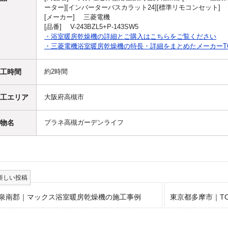
ーター][インバーターバスカラット24][標準リモコンセット]
[メーカー] 三菱電機
[品番] V-243BZL5+P-143SW5
・浴室暖房乾燥機の詳細とご購入はこちらをご覧ください
・三菱電機浴室暖房乾燥機の特長・詳細をまとめたメーカーT
工時間
約2時間
工エリア
大阪府高槻市
物名
プラネ高槻ガーデンライフ
泉南郡｜マックス浴室暖房乾燥機の施工事例
東京都多摩市｜T