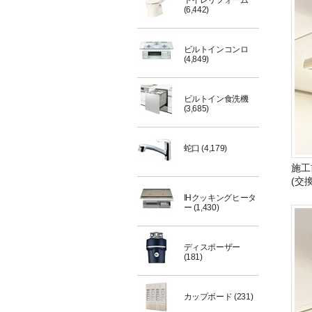
トイレリフォーム
(6,442)
ビルトインコンロ
(4,849)
ビルトイン食洗機
(3,685)
蛇口
(4,179)
施工
(交
IHクッキングヒータ
ー
(1,430)
ディスポーザー
(181)
カップボード
(231)