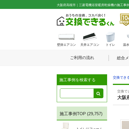
大阪府高槻市｜三菱電機浴室暖房乾燥機の施工事例 No
壁掛エアコン
天井エアコン
トイレ
温
ご利用の流れ
総合メ
交換できる
施工事例を検索する
交換でき
大阪
施工事例TOP
(29,757)