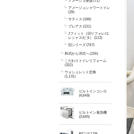
アメージュ便器
(71)
アメージュシャワートイレ
(29)
サティス
(198)
プレアス
(131)
Jフィット（旧リフォレ/エ
レシャス/ピタ）
(122)
旧シリーズ
(767)
和式から洋式へ
(156)
こだわりトイレリフォーム
(332)
ウォシュレット交換
(1,131)
ビルトインコンロ
(4,849)
ビルトイン食洗機
(3,685)
蛇口
(4,179)