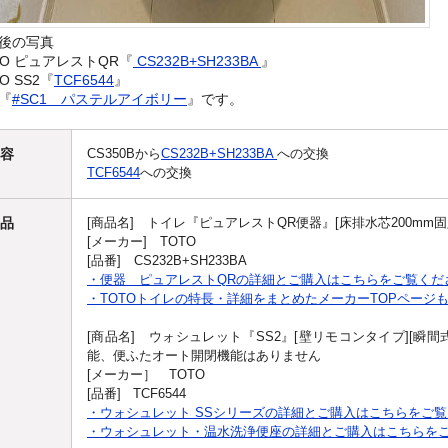
後の写真
TO ピュアレストQR『
CS232B+SH233BA
』
O SS2『
TCF6544
』
『
#SC1 パステルアイボリー
』です。
容
CS350Bから
CS232B+SH233BA
への交換
TCF6544
への交換
品
[商品名] トイレ『ピュアレストQR便器』[床排水芯200mm固定
[メーカー] TOTO
[品番] CS232B+SH233BA
・便器 ピュアレストQRの詳細とご購入はこちらをご覧くだ
・TOTOトイレの特長・詳細をまとめたメーカーTOPページ
[商品名] ウォシュレット『SS2』[壁リモコンタイプ][瞬間
能、便ふたオート開閉機能はありません
[メーカー］ TOTO
[品番] TCF6544
・ウォシュレット SSシリーズの詳細とご購入はこちらをご
・ウォシュレット・温水洗浄便座の詳細とご購入はこちらを