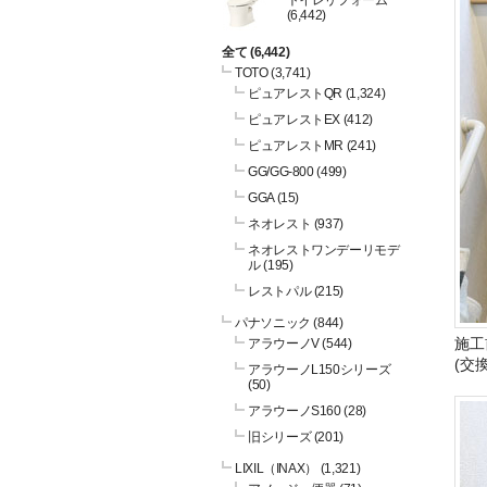
トイレリフォーム
(6,442)
全て
(6,442)
TOTO
(3,741)
ピュアレストQR
(1,324)
ピュアレストEX
(412)
ピュアレストMR
(241)
GG/GG-800
(499)
GGA
(15)
ネオレスト
(937)
ネオレストワンデーリモデ
ル
(195)
レストパル
(215)
パナソニック
(844)
施工
アラウーノV
(544)
(交
アラウーノL150シリーズ
(50)
アラウーノS160
(28)
旧シリーズ
(201)
LIXIL（INAX）
(1,321)