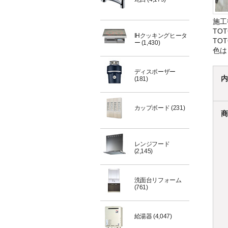
施工
TO
IHクッキングヒータ
TOT
ー
(1,430)
色は
ディスポーザー
内
(181)
カップボード
(231)
商
レンジフード
(2,145)
洗面台リフォーム
(761)
給湯器
(4,047)