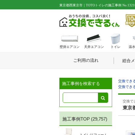
東京都西東京市｜TOTOトイレの施工事例 No.1321
壁掛エアコン
天井エアコン
トイレ
温
ご利用の流れ
総合メ
交換できる
施工事例を検索する
交換できる
交換でき
東京
施工事例TOP
(29,757)