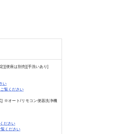
][便座は別売][手洗いあり]
さい
もご覧ください
式] ※オート/リモコン便器洗浄機
覧ください
ご覧ください