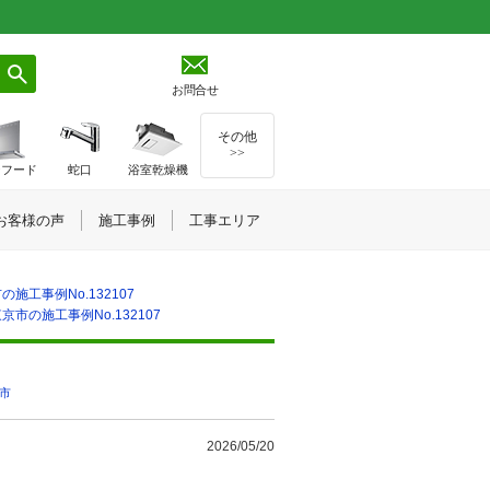
お問合せ
その他
>>
ジフード
蛇口
浴室乾燥機
お客様の声
施工事例
工事エリア
施工事例No.132107
京市の施工事例No.132107
市
2026/05/20