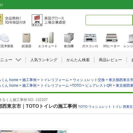
07
検索キーワード入力
水洗浄便座
給湯器
エコキュート
食洗機
ガスコンロ
IHヒーター
レン
ニュー
人気ランキング
かんたん検索
商品レビュー
くん home
>
施工事例
>
トイレリフォーム
>
ウォシュレット交換
>
東京都西東京市の
くん home
>
施工事例
>
トイレリフォーム
>
TOTO
>
ピュアレストQR
>
東京都西東
るくん施工事例 NO- 132107
都西東京市｜TOTOトイレの施工事例
TOTO
,
ウォシュレット
,
トイレ
,
西東京