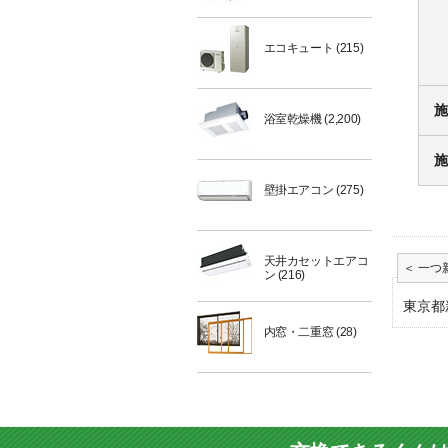
エコキュート
(215)
施
浴室乾燥機
(2,200)
施
壁掛エアコン
(275)
天井カセットエアコ
ン
(216)
東京都
内窓・二重窓
(28)