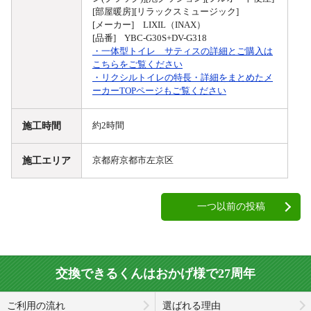
[部屋暖房][リラックスミュージック]
[メーカー] LIXIL（INAX）
[品番] YBC-G30S+DV-G318
・一体型トイレ サティスの詳細とご購入は
こちらをご覧ください
・リクシルトイレの特長・詳細をまとめたメ
ーカーTOPページもご覧ください
施工時間
約2時間
施工エリア
京都府京都市左京区
一つ以前の投稿
交換できるくんはおかげ様で27周年
ご利用の流れ
選ばれる理由