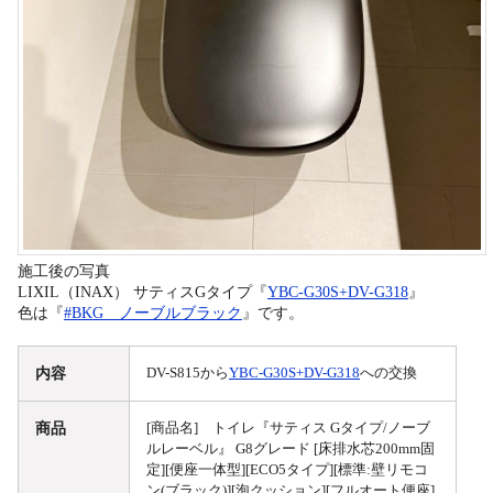
施工後の写真
LIXIL（INAX） サティスGタイプ『
YBC-G30S+DV-G318
』
色は『
#BKG ノーブルブラック
』です。
内容
DV-S815から
YBC-G30S+DV-G318
への交換
商品
[商品名] トイレ『サティス Gタイプ/ノーブ
ルレーベル』 G8グレード [床排水芯200mm固
定][便座一体型][ECO5タイプ][標準:壁リモコ
ン(ブラック)][泡クッション][フルオート便座]