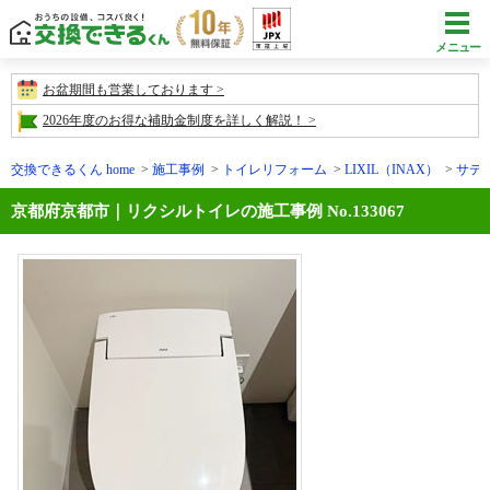
メニュー
お盆期間も営業しております
2026年度のお得な補助金制度を詳しく解説！
交換できるくん home
施工事例
トイレリフォーム
LIXIL（INAX）
サテ
京都府京都市｜リクシルトイレの施工事例 No.133067