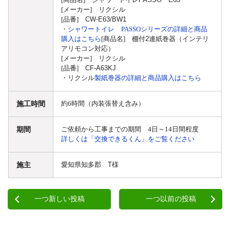
[メーカー]
リクシル
[品番]
CW-E63/BW1
・
シャワートイレ PASSOシリーズの詳細と商品
購入はこちら
[商品名]
棚付2連紙巻器（インテリ
アリモコン対応）
[メーカー] リクシル
[品番]
CF-A63KJ
・リクシル
製紙巻器の詳細と商品購入はこちら
施工時間
約6時間（内装張替え含み）
期間
ご依頼から工事までの期間 4日～14日間程度
詳しくは「交換できるくん」をご覧ください
施主
愛知県知多郡 T
様
一つ新しい投稿
一つ以前の投稿