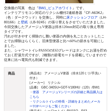
交換後の写真 色は『
BW1_
ピュアホワイト
』です。
インテリアリモコン対応のリクシル棚付2連紙巻器『
CF-A63KJ
』
LH-
（色：ダークウッド）を交換し、同時に
床クッションフロア
（
80166
LB-9245
）と
壁紙
（
）の張り替えをさせていただきました。
今回交換したアメージュV便器は排水120mm対応の取り換え専用
タイプです。
汚れが付きやすく掃除のし難い便器の内側を丸ごとカットしたこ
とでお掃除はらくらく。旧来型便器と比べ60%の節水を可能にし
ました。
また、シャワートイレPASSOのE63グレードはタンクにお湯を貯め
ておく貯湯方式ですが、2種類の節電モードを搭載していますので
従来に比べ電気代も削減できます。
商品
[商品名]
アメージュV便器（排水120ミリ/手洗い
付き）
[メーカー] リクシル
[品番]
GBC-340SU+GDT-V180HU（120）/BW1
・
便器 アメージュVシリーズの詳細と商品購入は
こちら
・リクシルトイレの特長・詳細をまとめたメーカ
ーTOPページもご覧ください
[商品名]
シャワートイレPASSO E63