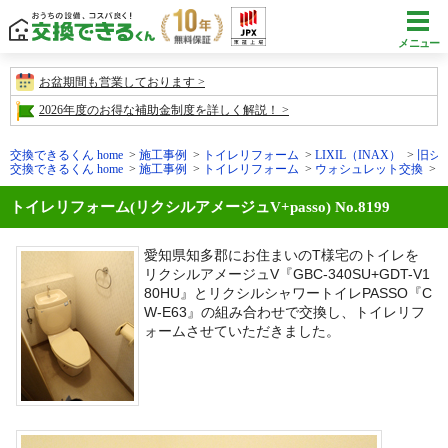
メニュー
お盆期間も営業しております
2026年度のお得な補助金制度を詳しく解説！
交換できるくん home
施工事例
トイレリフォーム
LIXIL（INAX）
旧シ
交換できるくん home
施工事例
トイレリフォーム
ウォシュレット交換
施
トイレリフォーム(リクシルアメージュV+passo) No.8199
愛知県知多郡にお住まいのT
様宅のトイレを
アメージュV『
GBC-340SU+GDT-V1
リクシル
80HU
シャワートイレPASSO『
C
』とリクシル
W-E63
』の組み合わせで交換し、トイレリフ
ォームさせていただきました。