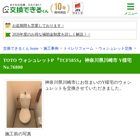
メニュー
お盆期間も営業しております
2026年度のお得な補助金制度を詳しく解説！
交換できるくん home
施工事例
トイレリフォーム
ウォシュレット交換
施
TOTO ウォシュレットP 『TCF585S』 神奈川県川崎市 Y様宅
No.76800
神奈川県川崎市にお住まいのY様宅のウォシ
ュレットを交換させていただきました。
施工前の写真