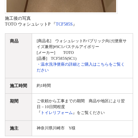
施工後の写真
TOTO ウォシュレットP 『
TCF585S
』
商品
[商品名] ウォシュレットPパブリック向け[便座サ
イズ兼用]#SC1パステルアイボリー
[メーカー] TOTO
[品番] TCF585S(SC1)
・温水洗浄便座の詳細とご購入はこちらをご覧く
ださい
施工時間
約1時間
期間
ご依頼から工事までの期間 商品や地区により翌
日－10日間程度
『
トイレリフォーム
』をご覧ください
施主
神奈川県川崎市 Y様