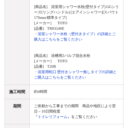
[商品名] 浴室用シャワー水栓(壁付タイプ) GGシリ
ーズ(リングハンドル) [エアインシャワー][スパウト
170mm/標準タイプ]
[メーカー］ TOTO
[品番] TMGG40E
・浴室シャワー水栓（壁付きタイプ）の詳細とご
購入はこちらをご覧ください
[商品名] 浴槽用2バルブ混合水栓
[メーカー］ TOTO
[品番] T20B
・浴室用蛇口 壁付きシャワー無しタイプの詳細と
ご購入はこちらをご覧ください
施工時間
約4時間
期間
ご依頼から工事までの期間 商品や地区により翌
日－10日間程度
『
トイレリフォーム
』をご覧ください