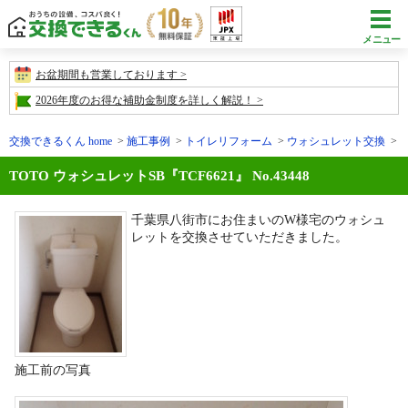
メニュー
お盆期間も営業しております
2026年度のお得な補助金制度を詳しく解説！
交換できるくん home
施工事例
トイレリフォーム
ウォシュレット交換
施
TOTO ウォシュレットSB『TCF6621』 No.43448
千葉県八街市にお住まいのW様宅のウォシュ
レットを交換させていただきました。
施工前の写真