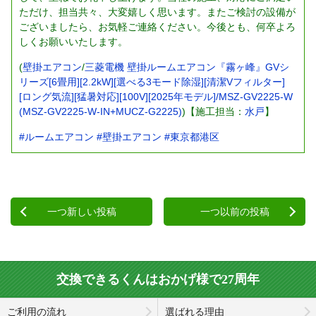
ただけ、担当共々、大変嬉しく思います。またご検討の設備が
ございましたら、お気軽ご連絡ください。今後とも、何卒よろ
しくお願いいたします。
(
壁掛エアコン
/
三菱電機 壁掛ルームエアコン『霧ヶ峰』GVシ
リーズ[6畳用][2.2kW][選べる3モード除湿][清潔Vフィルター]
[ロング気流][猛暑対応][100V][2025年モデル]/MSZ-GV2225-W
(MSZ-GV2225-W-IN+MUCZ-G2225)
)【施工担当：
水戸
】
#ルームエアコン
#壁掛エアコン
#東京都港区
一つ新しい投稿
一つ以前の投稿
交換できるくんはおかげ様で27周年
ご利用の流れ
選ばれる理由