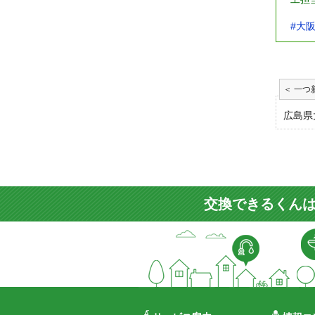
#大
広島県
交換できるくんは