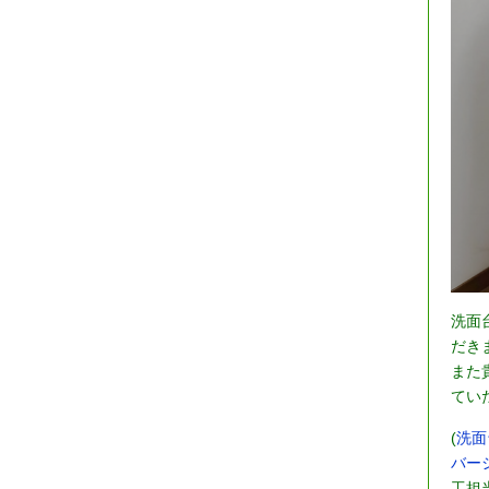
洗面
だき
また
てい
(
洗面
バーシ
工担