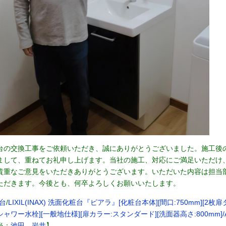
台の交換工事をご依頼いただき、誠にありがとうございました。施工後
まして、重ねてお礼申し上げます。当社の施工、対応にご満足いただけ
貴重なご意見をいただきありがとうございます。いただいた内容は担当
ただきます。今後とも、何卒よろしくお願いいたします。
台
/
LIXIL(INAX) 洗面化粧台『ピアラ』[化粧台本体][間口:750mm][2
ャワー水栓][一般地仕様][扉カラー:スタンダード][洗面器高さ:800mm]/AR3N
当：
池田、岩井
】