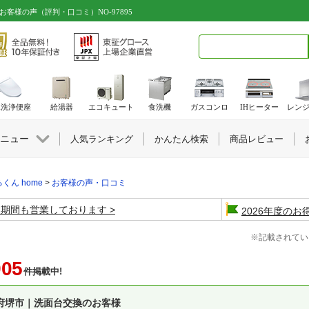
客様の声（評判・口コミ）NO-97895
検索キーワード入力
水洗浄便座
給湯器
エコキュート
食洗機
ガスコンロ
IHヒーター
レン
ニュー
人気ランキング
かんたん検索
商品レビュー
くん home
>
お客様の声・口コミ
盆期間も営業しております
2026年度の
※記載されてい
905
件掲載中!
府堺市｜洗面台交換のお客様