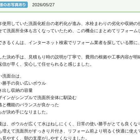
2026/05/27
年使用していた洗面化粧台の老朽化が進み、水栓まわりの劣化や収納の
せて洗面所全体も古くなっていたため、この機会にまとめてリフォーム
できるくんは、インターネット検索でリフォーム業者を探している際に
。
した決め手は、見積もり時の説明が丁寧で、費用の根拠や工事内容が明
返信が早く、安心して任せられると感じました。
い洗面台は、
い勝手の良い広いボウル
き出し収納の容量
ザインがシンプルで洗面所全体に馴染む
格と機能のバランスが良かった
らが決め手になりました。
後は、ボウルが広くて水はねしにくく、日常の使い勝手がとても良くな
も増えて洗面所がすっきり片付き、リフォーム前より明るく快適に使え
も見やすく、朝の支度がしやすくなりました。