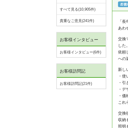
すべて見る(10,905件)
貴重なご意見(241件)
「長
あわ
交換
お客様インタビュー
した
依頼
お客様インタビュー(6件)
への
新し
お客様訪問記
・使
・引
お客様訪問記(21件)
・デ
・価
これ
交換
収納
照明