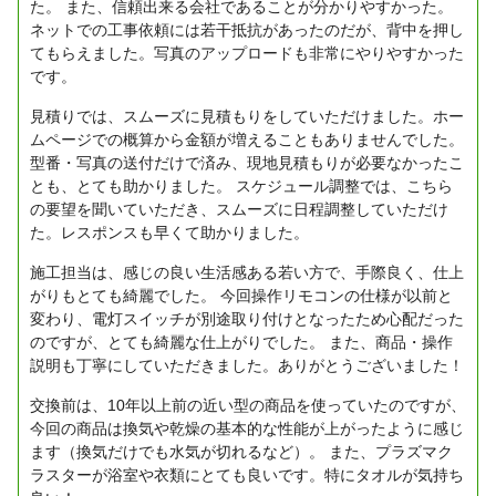
た。
また、信頼出来る会社であることが分かりやすかった。
ネットでの工事依頼には若干抵抗があったのだが、背中を押し
てもらえました。写真のアップロードも非常にやりやすかった
です。
見積りでは、スムーズに見積もりをしていただけました。ホー
ムページでの概算から金額が増えることもありませんでした。
型番・写真の送付だけで済み、現地見積もりが必要なかったこ
とも、とても助かりました。
スケジュール調整では、こちら
の要望を聞いていただき、スムーズに日程調整していただけ
た。レスポンスも早くて助かりました。
施工担当は、感じの良い生活感ある若い方で、手際良く、仕上
がりもとても綺麗でした。
今回操作リモコンの仕様が以前と
変わり、電灯スイッチが別途取り付けとなったため心配だった
のですが、とても綺麗な仕上がりでした。
また、商品・操作
説明も丁寧にしていただきました。ありがとうございました！
交換前は、10年以上前の近い型の商品を使っていたのですが、
今回の商品は換気や乾燥の基本的な性能が上がったように感じ
ます（換気だけでも水気が切れるなど）。
また、プラズマク
ラスターが浴室や衣類にとても良いです。特にタオルが気持ち