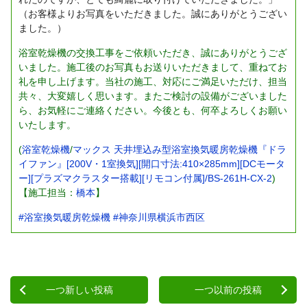
（お客様よりお写真をいただきました。誠にありがとうござい
ました。）
浴室乾燥機の交換工事をご依頼いただき、誠にありがとうござ
いました。施工後のお写真もお送りいただきまして、重ねてお
礼を申し上げます。当社の施工、対応にご満足いただけ、担当
共々、大変嬉しく思います。またご検討の設備がございました
ら、お気軽にご連絡ください。今後とも、何卒よろしくお願い
いたします。
(
浴室乾燥機
/
マックス 天井埋込み型浴室換気暖房乾燥機『ドラ
イファン』[200V・1室換気][開口寸法:410×285mm][DCモータ
ー][プラズマクラスター搭載][リモコン付属]/BS-261H-CX-2
)
【施工担当：
橋本
】
#浴室換気暖房乾燥機
#神奈川県横浜市西区
一つ新しい投稿
一つ以前の投稿