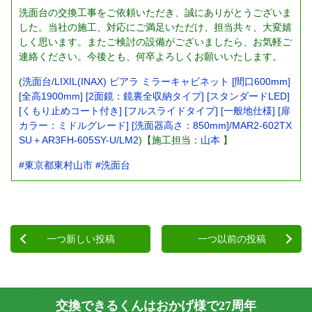
洗面台の交換工事をご依頼いただき、誠にありがとうございま
した。当社の施工、対応にご満足いただけ、担当共々、大変嬉
しく思います。またご検討の設備がございましたら、お気軽ご
連絡ください。今後とも、何卒よろしくお願いいたします。
(
洗面台
/
LIXIL(INAX) ピアラ ミラーキャビネット [間口600mm]
[全高1900mm] [2面鏡：鏡裏全収納タイプ] [スタンダードLED]
[くもり止めコート付き] [フルスライドタイプ] [一般地仕様] [扉
カラー：ミドルグレード] [洗面器高さ：850mm]/MAR2-602TX
SU＋AR3FH-605SY-U/LM2
)【施工担当：
山本
】
#東京都東村山市
#洗面台
一つ新しい投稿
一つ以前の投稿
交換できるくんはおかげ様で27周年