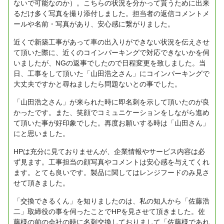
ないで可能なのか）。こちらの状況を分かって貰うために出来
るだけ多く写真を撮り添付しました。担当者の返信コメントメ
ールや名前・写真があり、安心感に繋がりました。
近くで新築工事があって車の出入りができない状況を伝えさせ
て頂いた際に、近くのコインパーキングで対応できないかを伺
いましたが、NGの返事でしたので日程変更を致しました。当
日、工事をして頂いた「山田浩之さん」にコインパーキングで
大丈夫ですかと尋ねましたら問題ないとの事でした。
「山田浩之さん」が来られた時に即名刺を示して頂いたのが良
かったです。また、笑顔でコミュニケーションをしながら進め
て頂いた事が好印象でした。再度お願いする時は「山田さん」
にと思いました。
HPは充分に見ておりませんが、企業情報やサービス内容は必
ず見ます。工事担当の顔写真やコメントは安心感を与えてくれ
ます。とても良いです。製品に関してはレンジフードのみ見さ
せて頂きました。
「交換できるくん」を知りましたのは、私の知人から「佐藤浩
二」取締役の事を伺ったことでHPを見させて頂きました。佐
藤様の前の会社の時に名刺交換しておりまして「佐藤様であれ