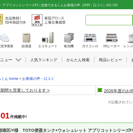
 アプリコットシリーズF5 | 交換できるくんお客様の声（評判・口コミ）NO-769
検索キーワード入力
水洗浄便座
給湯器
エコキュート
食洗機
ガスコンロ
IHヒーター
レン
ニュー
人気ランキング
かんたん検索
商品レビュー
くん home
>
お客様の声・口コミ
盆期間も営業しております
2026年度の
※記載されてい
901
件掲載中!
都港区/Y様 TOTO便器タンク+ウォシュレット アプリコットシリーズF