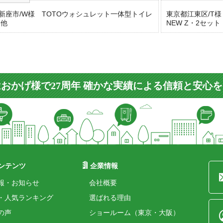
新座市/W様 TOTOウォシュレット一体型トイレ
東京都江東区/T
-Z他
NEW Z・2セッ
おかげ様で27周年 確かな実績による信頼と安心
ンテンツ
企業情報
報・お知らせ
会社概要
・人気ランキング
選ばれる理由
の声
ショールーム（東京・大阪）