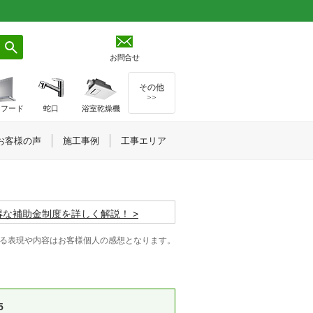
お問合せ
その他
>>
ジフード
蛇口
浴室乾燥機
お客様の声
施工事例
工事エリア
お得な補助金制度を詳しく解説！
る表現や内容はお客様個人の感想となります。
5