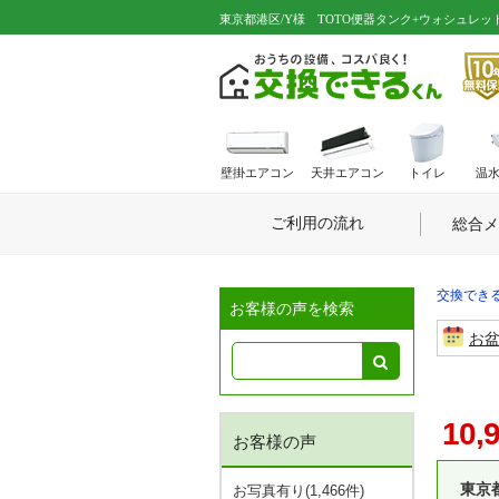
東京都港区/Y様 TOTO便器タンク+ウォシュレット
壁掛エアコン
天井エアコン
トイレ
温
ご利用の流れ
総合メ
交換できる
お客様の声を検索
お
10,
お客様の声
東京
お写真有り(1,466件)