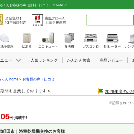
るくんお客様の声（評判・口コミ）NO-66198
検索キーワード入力
水洗浄便座
給湯器
エコキュート
食洗機
ガスコンロ
IHヒーター
レン
ニュー
人気ランキング
かんたん検索
商品レビュー
くん home
>
お客様の声・口コミ
盆期間も営業しております
2026年度の
※記載されてい
905
件掲載中!
都町田市｜浴室乾燥機交換のお客様