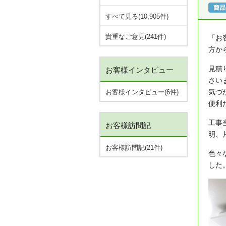
すべて見る(10,905件)
貴重なご意見(241件)
「お
方か
見積
お客様インタビュー
さい
気づ
お客様インタビュー(6件)
便利
工事
お客様訪問記
明、
お客様訪問記(21件)
色々
した