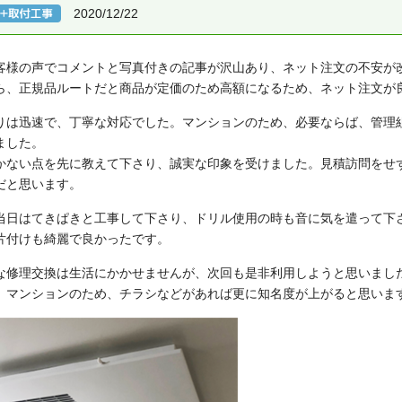
2020/12/22
客様の声でコメントと写真付きの記事が沢山あり、ネット注文の不安が
ら、正規品ルートだと商品が定価のため高額になるため、ネット注文が
りは迅速で、丁寧な対応でした。マンションのため、必要ならば、管理
ました。
かない点を先に教えて下さり、誠実な印象を受けました。見積訪問をせ
だと思います。
当日はてきぱきと工事して下さり、ドリル使用の時も音に気を遣って下
片付けも綺麗で良かったです。
な修理交換は生活にかかせませんが、次回も是非利用しようと思いまし
。マンションのため、チラシなどがあれば更に知名度が上がると思いま