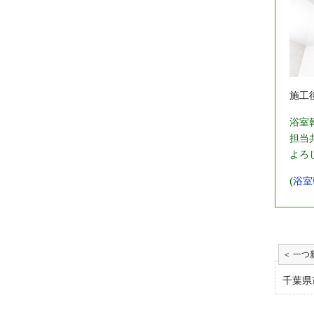
施工
浴室
担当
よろ
(
浴室
千葉県