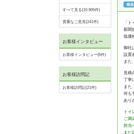
すべて見る(10,905件)
貴重なご意見(241件)
「ト
新聞
低価
お客様インタビュー
御社
設置
お客様インタビュー(6件)
また
見積
お客様訪問記
丁寧
また
お客様訪問記(21件)
何も
あり
トイ
ご満
担当
また