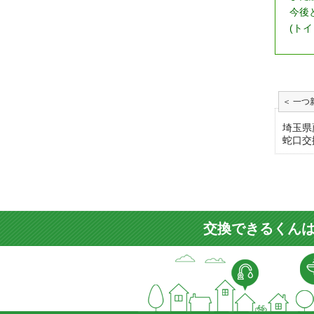
今後
(
トイ
埼玉県
蛇口交
交換できるくんは