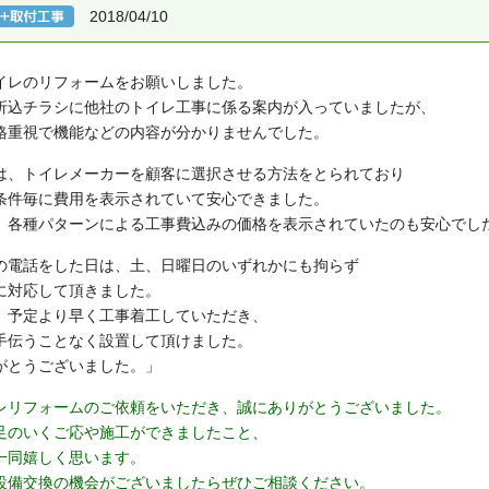
2018/04/10
イレのリフォームをお願いしました。
折込チラシに他社のトイレ工事に係る案内が入っていましたが、
格重視で機能などの内容が分かりませんでした。
は、トイレメーカーを顧客に選択させる方法をとられており
条件毎に費用を表示されていて安心できました。
、各種パターンによる工事費込みの価格を表示されていたのも安心でし
の電話をした日は、土、日曜日のいずれかにも拘らず
に対応して頂きました。
、予定より早く工事着工していただき、
手伝うことなく設置して頂けました。
がとうございました。」
レリフォームのご依頼をいただき、誠にありがとうございました。
足のいくご応や施工ができましたこと、
一同嬉しく思います。
設備交換の機会がございましたらぜひご相談ください。