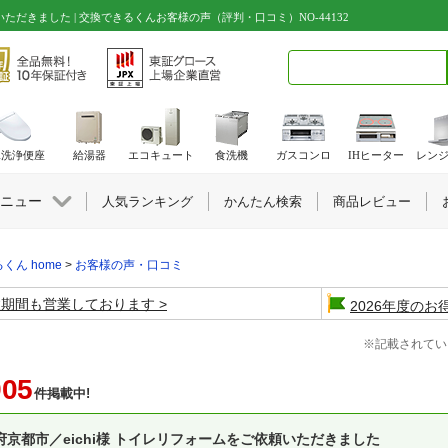
いただきました | 交換できるくんお客様の声（評判・口コミ）NO-44132
検索キーワード入力
水洗浄便座
給湯器
エコキュート
食洗機
ガスコンロ
IHヒーター
レン
ニュー
人気ランキング
かんたん検索
商品レビュー
くん home
>
お客様の声・口コミ
盆期間も営業しております
2026年度の
※記載されてい
905
件掲載中!
府京都市／eichi様 トイレリフォームをご依頼いただきました