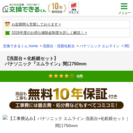
メニュー
お盆期間も営業しております
2026年度のお得な補助金制度を詳しく解説！
交換できるくん home
洗面台・洗面化粧台
パナソニック エムライン
間口
【洗面台＋化粧鏡セット】
パナソニック『エムライン』間口750mm
9件