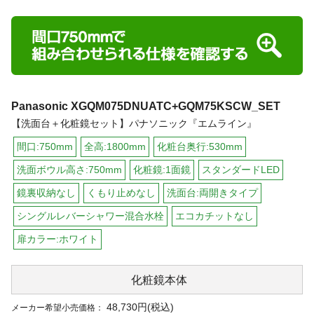
Panasonic
XGQM075DNUATC+GQM75KSCW_SET
【洗面台＋化粧鏡セット】パナソニック『エムライン』
間口:750mm
全高:1800mm
化粧台奥行:530mm
洗面ボウル高さ:750mm
化粧鏡:1面鏡
スタンダードLED
鏡裏収納なし
くもり止めなし
洗面台:両開きタイプ
シングルレバーシャワー混合水栓
エコカチットなし
扉カラー:ホワイト
化粧鏡本体
48,730円(税込)
メーカー希望小売価格：