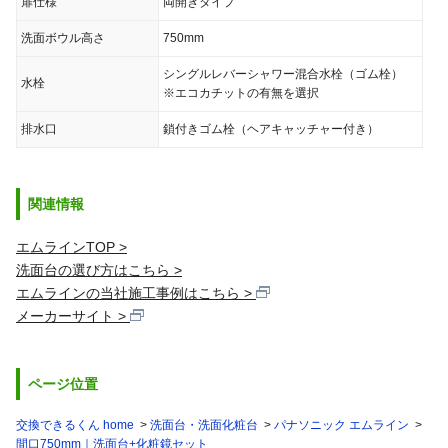
扉仕様
両開きタイプ
洗面ボウル高さ
750mm
シングルレバーシャワー混合水栓（ゴム栓）
水栓
※エコカチットの有無を選択
排水口
鎖付きゴム栓（ヘアキャッチャー付き）
関連情報
エムラインTOP
洗面台の選び方はこちら
エムラインの当社施工事例はこちら
メーカーサイト
ページ位置
交換できるくん home
洗面台・洗面化粧台
パナソニック エムライン
間口750mm｜洗面台+化粧鏡セット