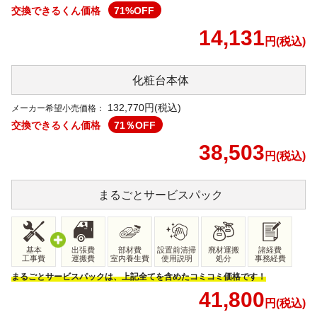
交換できるくん価格
71
%OFF
14,131
円(税込)
化粧台本体
132,770
円(税込)
メーカー希望小売価格：
交換できるくん価格
71
％OFF
38,503
円(税込)
まるごと
サービスパック
基本
出張費
部材費
設置前清掃
廃材運搬
諸経費
工事費
運搬費
室内養生費
使用説明
処分
事務経費
まるごとサービスパックは、上記全てを含めたコミコミ価格です！
41,800
円(税込)