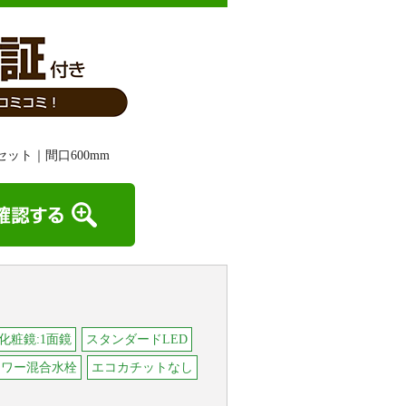
化粧鏡:1面鏡
スタンダードLED
ャワー混合水栓
エコカチットなし