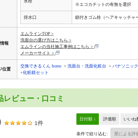
水栓
※エコカチットの有無を選択
排水口
鎖付きゴム栓（ヘアキャッチャ
エムラインTOP
洗面台の選び方はこちら
情報
エムラインの当社施工事例はこちら
メーカーサイト
交換できるくん home
洗面台・洗面化粧台
パナソニック
ジ位置
+化粧鏡セット
品レビュー・口コミ
0
日付順 ↓
評価順
いいね
1件
条件で絞り込む: