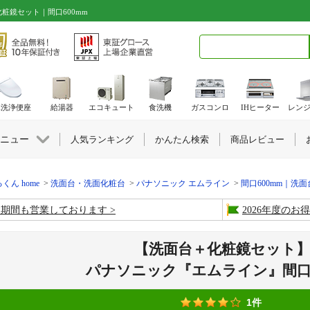
粧鏡セット｜間口600mm
検索キーワード入力
水洗浄便座
給湯器
エコキュート
食洗機
ガスコンロ
IHヒーター
レン
ニュー
人気ランキング
かんたん検索
商品レビュー
くん home
洗面台・洗面化粧台
パナソニック エムライン
間口600mm｜洗
盆期間も営業しております
2026年度の
【洗面台＋化粧鏡セット
パナソニック『エムライン』間口6
1件