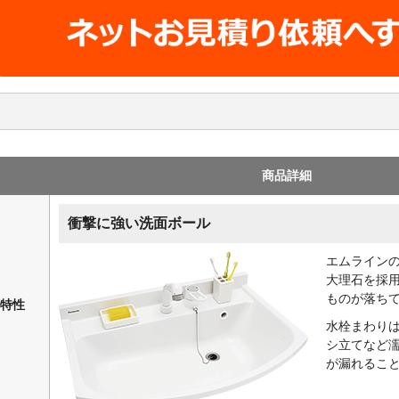
商品詳細
衝撃に強い洗面ボール
エムライン
大理石を採
ものが落ち
特性
水栓まわり
シ立てなど
が漏れるこ