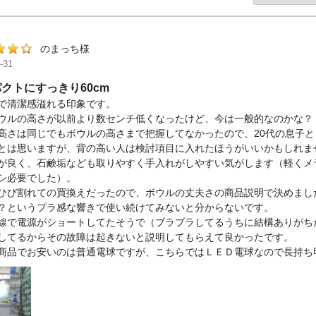
のまっち様
-31
クトにすっきり60cm
で清潔感溢れる印象です。
ウルの高さが以前より数センチ低くなったけど、今は一般的なのかな？
高さは同じでもボウルの高さまで把握してなかったので、20代の息子
とは思いますが、背の高い人は検討項目に入れたほうがいいかもしれま
が良く、石鹸垢なども取りやすく手入れがしやすい気がします（軽くメ
シ必要でした）。
ひび割れての買換えだったので、ボウルの丈夫さの商品説明で決めまし
？というプラ感な響きで使い続けてみないと分からないです。
線で電源がショートしてたそうで（ブラブラしてるうちに結構ありがち
してるからその故障は起きないと説明してもらえて良かったです。
商品でお安いのは普通電球ですが、こちらではＬＥＤ電球なので長持ち