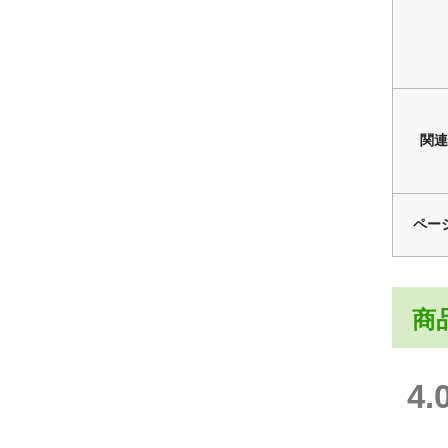
関連
ペー
商
4.