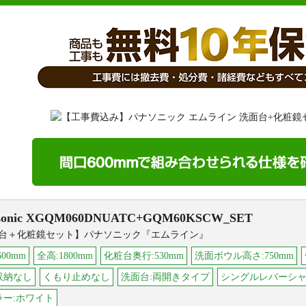
onic
XGQM060DNUATC+GQM60KSCW_SET
台＋化粧鏡セット】パナソニック『エムライン』
600mm
全高:1800mm
化粧台奥行:530mm
洗面ボウル高さ:750mm
収納なし
くもり止めなし
洗面台:両開きタイプ
シングルレバーシ
ラー:ホワイト