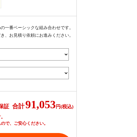
mmの一番ベーシックな組み合わせです。
だき、お見積り依頼にお進みください。
91,053
合計
保証
円(税込)
す。
んので、ご安心ください。