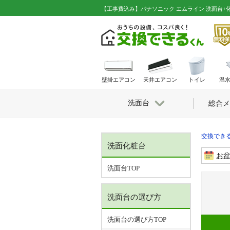
【工事費込み】パナソニック エムライン 洗面台+化
壁掛エアコン
天井エアコン
トイレ
温
洗面台
総合メ
交換できる
洗面化粧台
お
洗面台TOP
洗面台の選び方
洗面台の選び方TOP