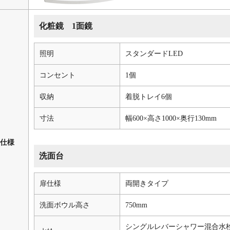
化粧鏡 1面鏡
照明
スタンダードLED
コンセント
1個
収納
着脱トレイ6個
寸法
幅600×高さ1000×奥行130mm
仕様
洗面台
扉仕様
両開きタイプ
洗面ボウル高さ
750mm
シングルレバーシャワー混合水