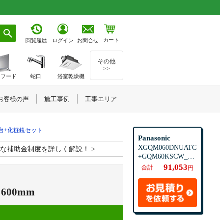
カート
お問合せ
閲覧履歴
ログイン
その他
>>
ジフード
蛇口
浴室乾燥機
お客様の声
施工事例
工事エリア
面台+化粧鏡セット
Panasonic
XGQM060DNUATC
お得な補助金制度を詳しく解説！
+GQM60KSCW_SE
T
91,053
合計
円
】
00mm