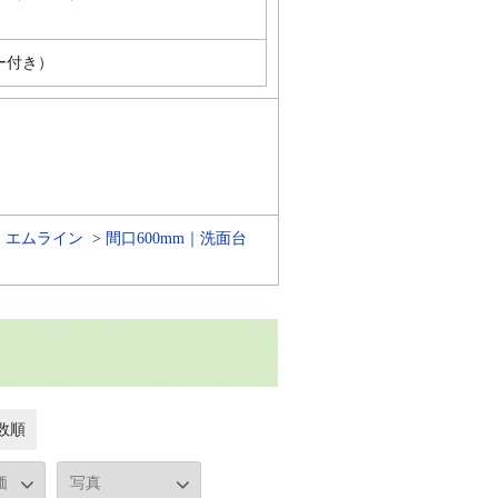
ー付き）
 エムライン
間口600mm｜洗面台
数順