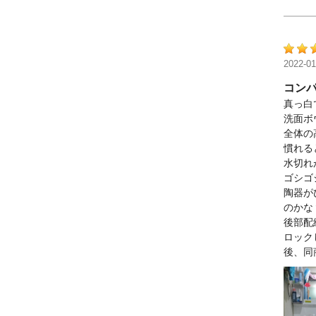
2022-01
コンパ
真っ白
洗面ボ
全体の
慣れる
水切れ
ゴシゴ
陶器が
のかな
後部配
ロック
後、同