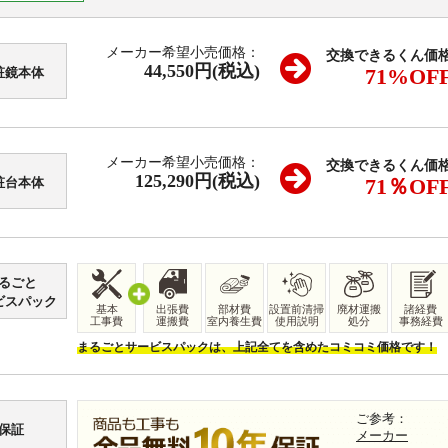
メーカー希望小売価格：
交換できるくん価
44,550円(税込)
71
%OF
粧鏡本体
メーカー希望小売価格：
交換できるくん価
125,290
円(税込)
71
％OF
粧台本体
るごと
ビスパック
基本
出張費
部材費
設置前清掃
廃材運搬
諸経費
工事費
運搬費
室内養生費
使用説明
処分
事務経費
まるごとサービスパックは、上記全てを含めたコミコミ価格です！
ご参考：
保証
メーカー