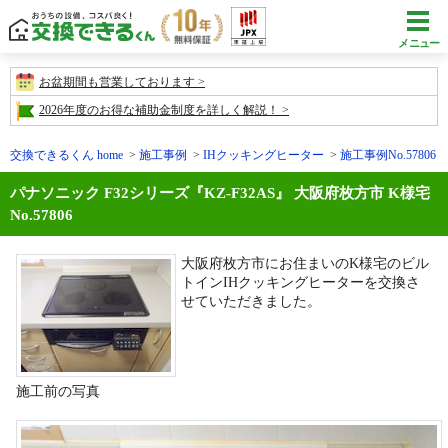
メニュー
お盆期間も営業しております
2026年度のお得な補助金制度を詳しく解説！
交換できるくん home
施工事例
IHクッキングヒーター
施工事例No.57806
パナソニック F32シリーズ『KZ-F32AS』 大阪府枚方市 K様宅
No.57806
大阪府枚方市にお住まいのK様宅のビル
トインIHクッキングヒーターを交換さ
せていただきました。
施工前の写真